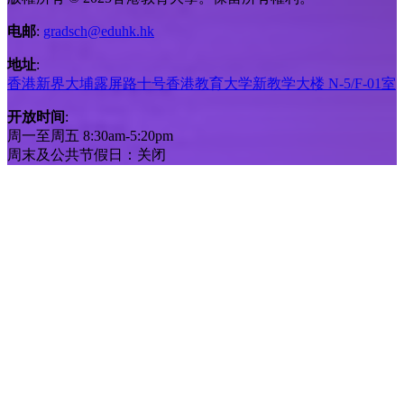
电邮
:
gradsch@eduhk.hk
地址
:
香港新界大埔露屏路十号香港教育大学新教学大楼 N-5/F-01室
开放时间
:
周一至周五 8:30am-5:20pm
周末及公共节假日：关闭