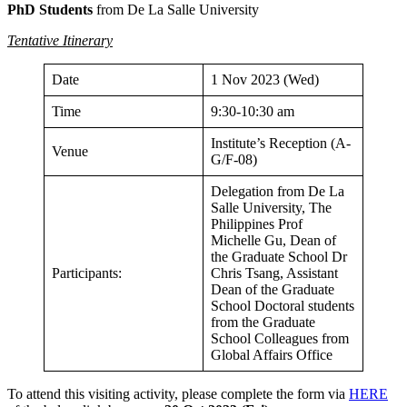
PhD Students
from De La Salle University
Tentative Itinerary
Date
1 Nov 2023 (Wed)
Time
9:30-10:30 am
Institute’s Reception (A-
Venue
G/F-08)
Delegation from De La
Salle University, The
Philippines Prof
Michelle Gu, Dean of
the Graduate School Dr
Participants:
Chris Tsang, Assistant
Dean of the Graduate
School Doctoral students
from the Graduate
School Colleagues from
Global Affairs Office
To attend this visiting activity, please complete the form via
HERE