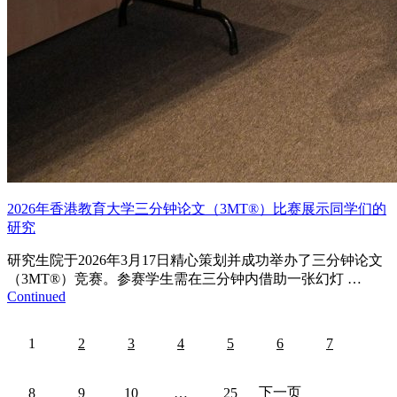
2026年香港教育大学三分钟论文（3MT®）比赛展示同学们的
研究
研究生院于2026年3月17日精心策划并成功举办了三分钟论文
（3MT®）竞赛。参赛学生需在三分钟内借助一张幻灯 …
Continued
文
1
2
3
4
5
6
7
章
分
下一页
8
9
10
…
25