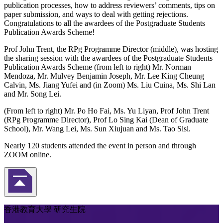
publication processes, how to address reviewers’ comments, tips on
paper submission, and ways to deal with getting rejections.
Congratulations to all the awardees of the Postgraduate Students
Publication Awards Scheme!
Prof John Trent, the RPg Programme Director (middle), was hosting
the sharing session with the awardees of the Postgraduate Students
Publication Awards Scheme (from left to right) Mr. Norman
Mendoza, Mr. Mulvey Benjamin Joseph, Mr. Lee King Cheung
Calvin, Ms. Jiang Yufei and (in Zoom) Ms. Liu Cuina, Ms. Shi Lan
and Mr. Song Lei.
(From left to right) Mr. Po Ho Fai, Ms. Yu Liyan, Prof John Trent
(RPg Programme Director), Prof Lo Sing Kai (Dean of Graduate
School), Mr. Wang Lei, Ms. Sun Xiujuan and Ms. Tao Sisi.
Nearly 120 students attended the event in person and through
ZOOM online.
返回頁首
香港教育大學 研究生院