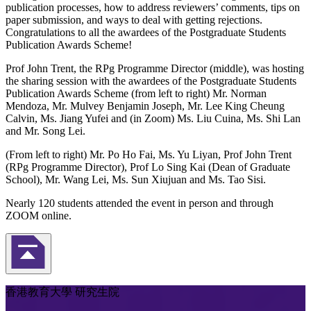
publication processes, how to address reviewers’ comments, tips on
paper submission, and ways to deal with getting rejections.
Congratulations to all the awardees of the Postgraduate Students
Publication Awards Scheme!
Prof John Trent, the RPg Programme Director (middle), was hosting
the sharing session with the awardees of the Postgraduate Students
Publication Awards Scheme (from left to right) Mr. Norman
Mendoza, Mr. Mulvey Benjamin Joseph, Mr. Lee King Cheung
Calvin, Ms. Jiang Yufei and (in Zoom) Ms. Liu Cuina, Ms. Shi Lan
and Mr. Song Lei.
(From left to right) Mr. Po Ho Fai, Ms. Yu Liyan, Prof John Trent
(RPg Programme Director), Prof Lo Sing Kai (Dean of Graduate
School), Mr. Wang Lei, Ms. Sun Xiujuan and Ms. Tao Sisi.
Nearly 120 students attended the event in person and through
ZOOM online.
返回頁首
香港教育大學 研究生院