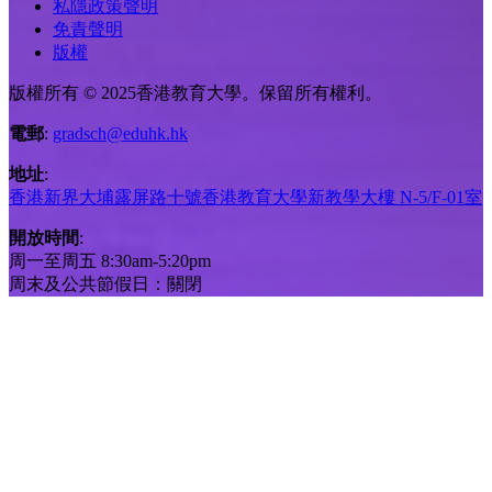
私隱政策聲明
免責聲明
版權
版權所有 © 2025香港教育大學。保留所有權利。
電郵
:
gradsch@eduhk.hk
地址
:
香港新界大埔露屏路十號香港教育大學新教學大樓 N-5/F-01室
開放時間
:
周一至周五 8:30am-5:20pm
周末及公共節假日：關閉