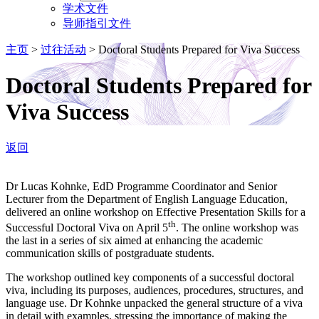
学术文件
导师指引文件
主页
>
过往活动
>
Doctoral Students Prepared for Viva Success
Doctoral Students Prepared for
Viva Success
返回
Dr Lucas Kohnke, EdD Programme Coordinator and Senior
Lecturer from the Department of English Language Education,
delivered an online workshop on Effective Presentation Skills for a
th
Successful Doctoral Viva on April 5
. The online workshop was
the last in a series of six aimed at enhancing the academic
communication skills of postgraduate students.
The workshop outlined key components of a successful doctoral
viva, including its purposes, audiences, procedures, structures, and
language use. Dr Kohnke unpacked the general structure of a viva
in detail with examples, stressing the importance of making the