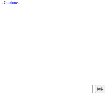
 …
Continued
搜索