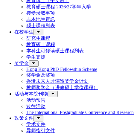
教育博士（中文班）
教育硕士课程 2026/27学年入学
接受录取事项
非本地生資訊
硕士课程列表
在校学生
研究生课程
教育硕士课程
本科生可修读硕士课程列表
学生支援
奖学金
Hong Kong PhD Fellowship Scheme
奖学金及奖项
香港未来人才深造奖学金计划
教师奖学金（进修硕士学位课程）
活动与本院刊物
活动预告
过往活动
The International Postgraduate Conference and Resear
政策文件
学术文件
导师指引文件