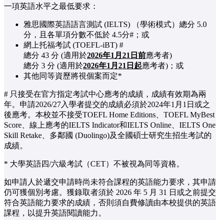
一項英語水平之最低要求：
雅思國際英語語言測試 (IELTS) （學術模式）總分 5.0
分，且各單項分數不低於 4.5分#；或
網上托福考試 (TOEFL-iBT) #
總分 43 分 (適用於
2026年1月21日前
應考者)
總分 3 分 (適用於
2026年1月21日起
應考者)；或
其他同等資歷將視個案而定*
# 只接受在官方指定考試中心應考的成績，成績有效期為兩
年。申請2026/27入學者提交的成績必須於2024年1月1日或之
後應考。本校並不接受TOEFL Home Editions、TOEFL MyBest
Score、線上應考的IELTS Indicator和IELTS Online、IELTS One
Skill Retake、多鄰國 (Duolingo)及全國碩士研究生招生考試的
成績。
* 大學英語四/六級考試（CET）不被視為同等資格。
如申請人於遞交申請時尚未符合課程的英語能力要求，其申請
仍可獲個別考慮。獲錄取者須於 2026 年 5 月 31 日或之前提交
符合英語能力要求的成績，否則須自費修讀由本校提供的英語
課程，以提升英語閱讀能力。