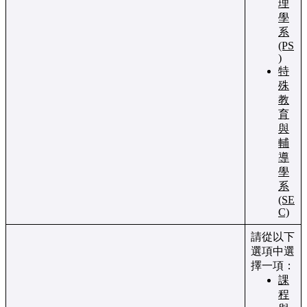
理
學
系
(PS
)
特
殊
教
育
與
輔
導
學
系
(SE
C)
請從以下
選項中選
擇一項：
課
程