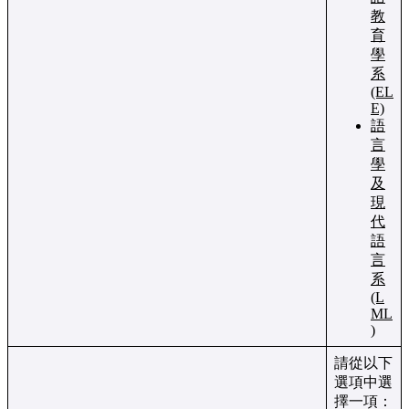
教
育
學
系
(EL
E)
語
言
學
及
現
代
語
言
系
(L
ML
)
請從以下
選項中選
擇一項：