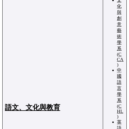
文
化
與
創
意
藝
術
學
系
(C
CA
)
中
國
語
言
學
系
語文、文化與教育
(C
HL
)
英
語