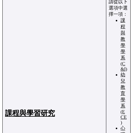
請從以下
選項中選
擇一項：
課
程
與
教
學
學
系
(C
&I)
幼
兒
教
育
學
系
課程與學習研究
(E
CE
)
心