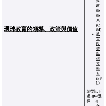
與
教
學
學
系
(C
環球教育的領導、政策與價值
&I)
教
育
政
策
與
領
導
學
系
(EP
L)
請從以下
選項中選
擇一項：