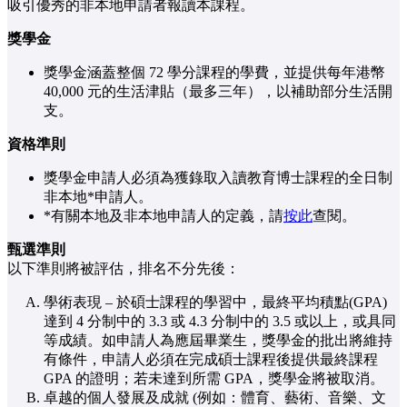
吸引優秀的非本地申請者報讀本課程。
獎學金
獎學金涵蓋整個 72 學分課程的學費，並提供每年港幣
40,000 元的生活津貼（最多三年），以補助部分生活開
支。
資格準則
獎學金申請人必須為獲錄取入讀教育博士課程的全日制
非本地*申請人。
*有關本地及非本地申請人的定義，請
按此
查閱。
甄選準則
以下準則將被評估，排名不分先後：
學術表現 – 於碩士課程的學習中，最終平均積點(GPA)
達到 4 分制中的 3.3 或 4.3 分制中的 3.5 或以上，或具同
等成績。如申請人為應屆畢業生，獎學金的批出將維持
有條件，申請人必須在完成碩士課程後提供最終課程
GPA 的證明；若未達到所需 GPA，獎學金將被取消。
卓越的個人發展及成就 (例如：體育、藝術、音樂、文