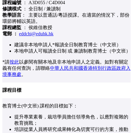
課程編號
： A3D055 / C4D004
修讀模式
： 全日制 / 兼讀制
教學語言
： 主要以普通話/粵語授課。在適當的情況下，部份
環節將輔以英語。
課程總監
： 侯維佳教授
電郵 ：
eddchi@eduhk.hk
建議非本地申請人*報讀全日制教育博士（中文班）
本地申請人可報讀全日制 或 兼讀制教育博士（中文班）
*請
按此
以參閱有關本地及非本地申請人之定義。如對有關定
義有任何查詢，請聯絡
中華人民共和國香港特別行政區政府入
境事務處
。
課程目標
教育博士(中文班) 課程的目標如下：
提升專業素養，栽培學員擔任領導角色，以應對複雜的
教育挑戰；
培訓從業人員將研究成果轉化為切實可行的方案，推動