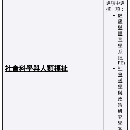
選項中選
擇一項：
健
康
與
體
育
學
系
(H
PE)
社會科學與人類福祉
社
會
科
學
與
政
策
研
究
學
系