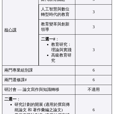
人工智慧與數位
3
轉型時代的教育
教育變革與創新
3
領導
核⼼課
二選一#
：
教育研究：
理論與實踐
3
高級教育研
究
兩⾨專業組別課
6
兩⾨選修課#
6
研討會 — 論⽂寫作與知識轉移
不適用
二選一
：
研究計劃的開展 (適用於撰寫傳
統論文 和 著作彙編之論文)
6