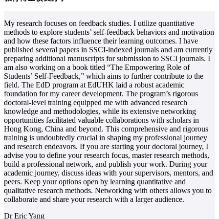
My research focuses on feedback studies. I utilize quantitative
I
methods to explore students’ self-feedback behaviors and motivation
c
and how these factors influence their learning outcomes. I have
t
published several papers in SSCI-indexed journals and am currently
a
preparing additional manuscripts for submission to SSCI journals. I
i
am also working on a book titled “The Empowering Role of
i
Students’ Self-Feedback,” which aims to further contribute to the
i
field. The EdD program at EdUHK laid a robust academic
w
foundation for my career development. The program’s rigorous
(
doctoral-level training equipped me with advanced research
I
knowledge and methodologies, while its extensive networking
s
opportunities facilitated valuable collaborations with scholars in
h
Hong Kong, China and beyond. This comprehensive and rigorous
t
training is undoubtedly crucial in shaping my professional journey
w
and research endeavors. If you are starting your doctoral journey, I
D
advise you to define your research focus, master research methods,
build a professional network, and publish your work. During your
academic journey, discuss ideas with your supervisors, mentors, and
peers. Keep your options open by learning quantitative and
T
qualitative research methods. Networking with others allows you to
collaborate and share your research with a larger audience.
Dr Eric Yang