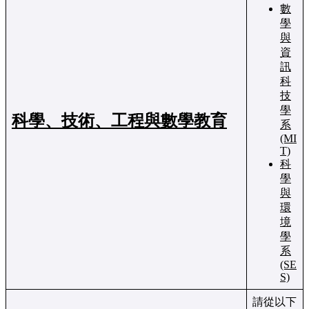
數
學
與
資
訊
科
技
學
科學、技術、工程與數學教育
系
(MI
T)
科
學
與
環
境
學
系
(SE
S)
請從以下