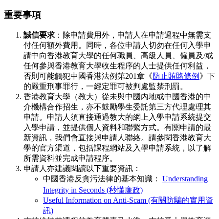
重要事項
誠信要求
：除申請費用外，申請人在申請過程中無需支
付任何額外費用。同時，各位申請人切勿在任何入學申
請中向香港教育大學的任何職員、高級人員、僱員及/或
任何參與香港教育大學收生程序的人士提供任何利益，
否則可能觸犯中國香港法例第201章《
防止賄賂條例
》下
的嚴重刑事罪行，一經定罪可被判處監禁刑罰。
香港教育大學（教大）從未與中國內地或中國香港的中
介機構合作招生，亦不鼓勵學生委託第三方代理處理其
申請。申請人須直接通過教大的網上入學申請系統提交
入學申請，並提供個人資料和聯繫方式。有關申請的最
新資訊，我們會直接與申請人聯絡。請參閱香港教育大
學的官方渠道，包括課程網站及入學申請系統，以了解
所需資料並完成申請程序。
申請人亦建議閱讀以下重要資訊：
中國香港反貪污法律的基本知識：
Understanding
Integrity in Seconds (秒懂廉政)
Useful Information on Anti-Scam (有關防騙的實用資
訊)