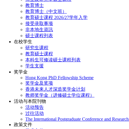
教育博士
教育博士（中文班）
教育硕士课程 2026/27学年入学
接受录取事项
非本地生資訊
硕士课程列表
在校学生
研究生课程
教育硕士课程
本科生可修读硕士课程列表
学生支援
奖学金
Hong Kong PhD Fellowship Scheme
奖学金及奖项
香港未来人才深造奖学金计划
教师奖学金（进修硕士学位课程）
活动与本院刊物
活动预告
过往活动
The International Postgraduate Conference and Resear
政策文件