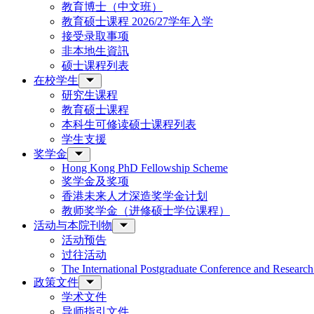
教育博士（中文班）
教育硕士课程 2026/27学年入学
接受录取事项
非本地生資訊
硕士课程列表
在校学生
研究生课程
教育硕士课程
本科生可修读硕士课程列表
学生支援
奖学金
Hong Kong PhD Fellowship Scheme
奖学金及奖项
香港未来人才深造奖学金计划
教师奖学金（进修硕士学位课程）
活动与本院刊物
活动预告
过往活动
The International Postgraduate Conference and Resear
政策文件
学术文件
导师指引文件