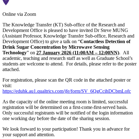
Online via Zoom
The Knowledge Transfer (KT) Sub-office of the Research and
Development Office is pleased to have invited Dr Steve MUNG
(Assistant Professor, Knowledge Transfer Sub-office, Research and
Development Office) to give a talk on “
Contactless Detection of
Drink Sugar Concentration by Microwave Sensing
Technology
” on
27 January 2026 (11:00AM – 12:00NN)
. All
academic, teaching and research staff as well as Graduate School’s
students are welcome to attend. For details, please refer to the poster
attached.
For registration, please scan the QR code in the attached poster or
visit:
https://eduhk.au1.qualtrics.com/jfe/form/SV_6QgCcihDCbmLofc
As the capacity of the online meeting room is limited, successful
registration will be determined on a first-come-first-served basis.
Only successful registrants will be notified of the login information
one working day before the date of the sharing session.
We look forward to your participation! Thank you in advance for
your support and attention.