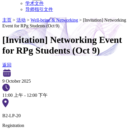
学术文件
导师指引文件
主页
>
活动
>
Well-being & Networking
>
[Invitation] Networking
Event for RPg Students (Oct 9)
[Invitation] Networking Event
for RPg Students (Oct 9)
返回
9 October 2025
11:00 上午 - 12:00 下午
B2-LP-20
Registration