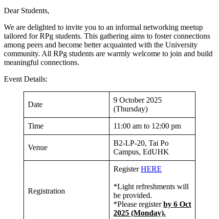
Dear Students,
We are delighted to invite you to an informal networking meetup
tailored for RPg students. This gathering aims to foster connections
among peers and become better acquainted with the University
community. All RPg students are warmly welcome to join and build
meaningful connections.
Event Details:
9 October 2025
Date
(Thursday)
Time
11:00 am to 12:00 pm
B2-LP-20, Tai Po
Venue
Campus, EdUHK
Register
HERE
*Light refreshments will
Registration
be provided.
*Please register
by 6 Oct
2025 (Monday).