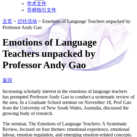
学术文件
导师指引文件
主页
>
过往活动
>
Emotions of Language Teachers unpacked by
Professor Andy Gao
Emotions of Language
Teachers unpacked by
Professor Andy Gao
返回
Increasing scholarly interest in the emotions of language teachers
has prompted Professor Andy Gao to conduct a systematic review of
the area. In a Graduate School seminar on November 18, Prof Gao
from the University of New South Wales, Australia, discussed the
growing body of research.
The seminar, The Emotions of Language Teachers: A Systematic
Review, focused on four themes: emotional experience, emotional
labour, emotion regulation, and emerging emotion-related concepts.