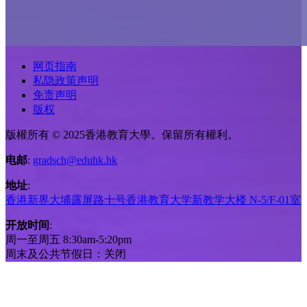
网页指南
私隐政策声明
免责声明
版权
版權所有 © 2025香港教育大學。保留所有權利。
电邮
:
gradsch@eduhk.hk
地址
:
香港新界大埔露屏路十号香港教育大学新教学大楼 N-5/F-01室
开放时间
:
周一至周五 8:30am-5:20pm
周末及公共节假日：关闭