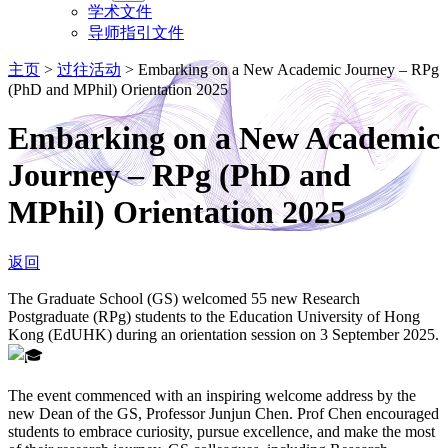
学术文件
导师指引文件
主页
>
过往活动
>
Embarking on a New Academic Journey – RPg
(PhD and MPhil) Orientation 2025
Embarking on a New Academic
Journey – RPg (PhD and
MPhil) Orientation 2025
返回
The Graduate School (GS) welcomed 55 new Research
Postgraduate (RPg) students to the Education University of Hong
Kong (EdUHK) during an orientation session on 3 September 2025.
The event commenced with an inspiring welcome address by the
new Dean of the GS, Professor Junjun Chen. Prof Chen encouraged
students to embrace curiosity, pursue excellence, and make the most