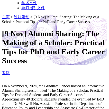
学术文件
导师指引文件
主页
>
过往活动
>
[9 Nov] Alumni Sharing: The Making of a
Scholar: Practical Tips for PhD and Early Career Success
[9 Nov] Alumni Sharing: The
Making of a Scholar: Practical
Tips for PhD and Early Career
Success
返回
On November 9, 2024, the Graduate School hosted an informative
Alumni Sharing session titled “The Making of a Scholar: Practical
Tips for Doctoral Students and Early Career Success.”
Approximately 40 doctoral students attended the event led by EdD
alumni Dr Maxwell Ho, Assistant Professor in the Department of
Education Policy and Leadership and Associate Co-Director of the