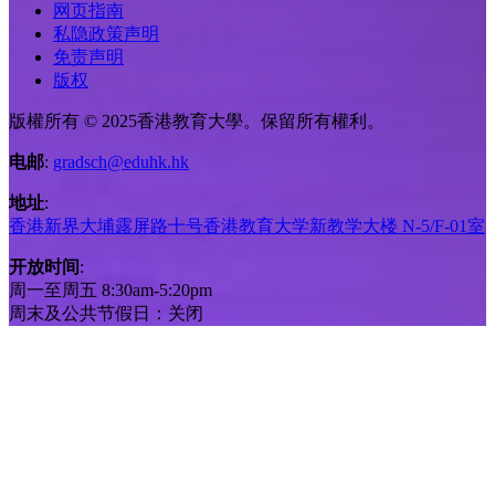
网页指南
私隐政策声明
免责声明
版权
版權所有 © 2025香港教育大學。保留所有權利。
电邮
:
gradsch@eduhk.hk
地址
:
香港新界大埔露屏路十号香港教育大学新教学大楼 N-5/F-01室
开放时间
:
周一至周五 8:30am-5:20pm
周末及公共节假日：关闭