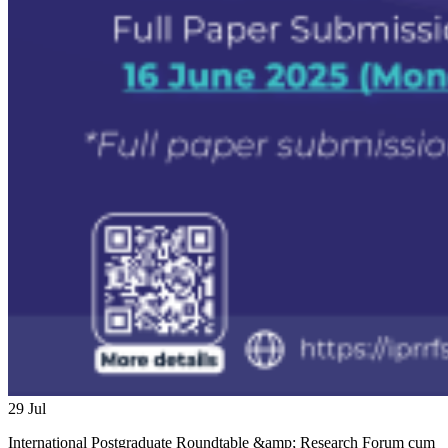
29
Jul
International Postgraduate Roundtable &amp; Research Forum cum