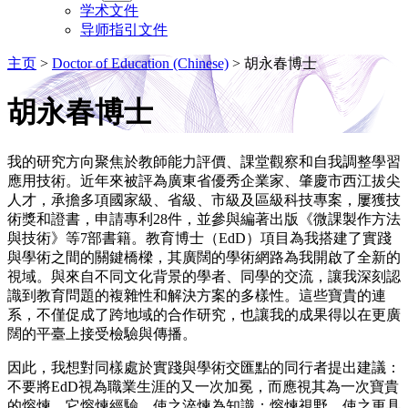
学术文件
导师指引文件
主页
>
Doctor of Education (Chinese)
>
胡永春博士
胡永春博士
我的研究方向聚焦於教師能力評價、課堂觀察和自我調整學習
應用技術。近年來被評為廣東省優秀企業家、肇慶市西江拔尖
人才，承擔多項國家級、省級、市級及區級科技專案，屢獲技
術獎和證書，申請專利28件，並參與編著出版《微課製作方法
與技術》等7部書籍。教育博士（EdD）項目為我搭建了實踐
與學術之間的關鍵橋樑，其廣闊的學術網路為我開啟了全新的
視域。與來自不同文化背景的學者、同學的交流，讓我深刻認
識到教育問題的複雜性和解決方案的多樣性。這些寶貴的連
系，不僅促成了跨地域的合作研究，也讓我的成果得以在更廣
闊的平臺上接受檢驗與傳播。
因此，我想對同樣處於實踐與學術交匯點的同行者提出建議：
不要將EdD視為職業生涯的又一次加冕，而應視其為一次寶貴
的熔煉。它熔煉經驗，使之淬煉為知識；熔煉視野，使之更具