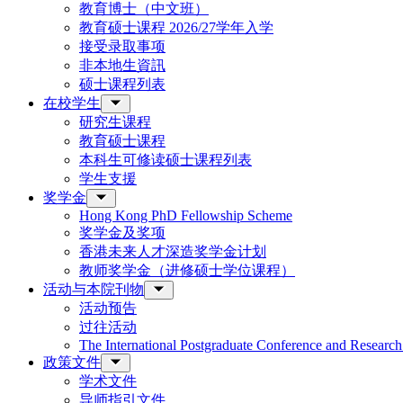
教育博士（中文班）
教育硕士课程 2026/27学年入学
接受录取事项
非本地生資訊
硕士课程列表
在校学生
研究生课程
教育硕士课程
本科生可修读硕士课程列表
学生支援
奖学金
Hong Kong PhD Fellowship Scheme
奖学金及奖项
香港未来人才深造奖学金计划
教师奖学金（进修硕士学位课程）
活动与本院刊物
活动预告
过往活动
The International Postgraduate Conference and Resear
政策文件
学术文件
导师指引文件