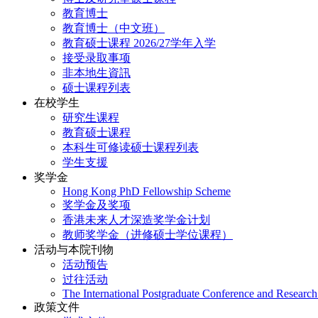
教育博士
教育博士（中文班）
教育硕士课程 2026/27学年入学
接受录取事项
非本地生資訊
硕士课程列表
在校学生
研究生课程
教育硕士课程
本科生可修读硕士课程列表
学生支援
奖学金
Hong Kong PhD Fellowship Scheme
奖学金及奖项
香港未来人才深造奖学金计划
教师奖学金（进修硕士学位课程）
活动与本院刊物
活动预告
过往活动
The International Postgraduate Conference and Resear
政策文件