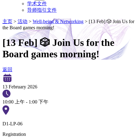
学术文件
导师指引文件
主页
>
活动
>
Well-being & Networking
>
[13 Feb] 🎲 Join Us for
the Board games morning!
[13 Feb] 🎲 Join Us for the
Board games morning!
返回
13 February 2026
10:00 上午 - 1:00 下午
D1-LP-06
Registration