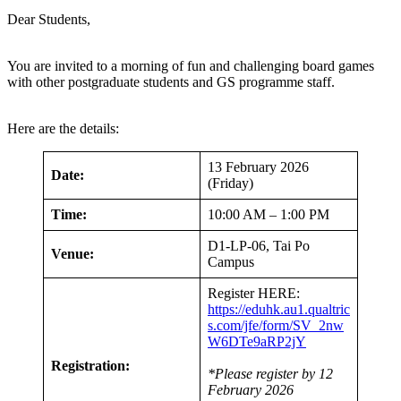
Dear Students,
You are invited to a morning of fun and challenging board games
with other postgraduate students and GS programme staff.
Here are the details:
13 February 2026
Date:
(Friday)
Time:
10:00 AM – 1:00 PM
D1-LP-06, Tai Po
Venue:
Campus
Register HERE:
https://eduhk.au1.qualtric
s.com/jfe/form/SV_2nw
W6DTe9aRP2jY
Registration:
*Please register by 12
February 2026