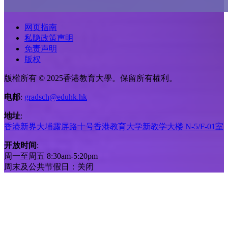
网页指南
私隐政策声明
免责声明
版权
版權所有 © 2025香港教育大學。保留所有權利。
电邮
:
gradsch@eduhk.hk
地址
:
香港新界大埔露屏路十号香港教育大学新教学大楼 N-5/F-01室
开放时间
:
周一至周五 8:30am-5:20pm
周末及公共节假日：关闭