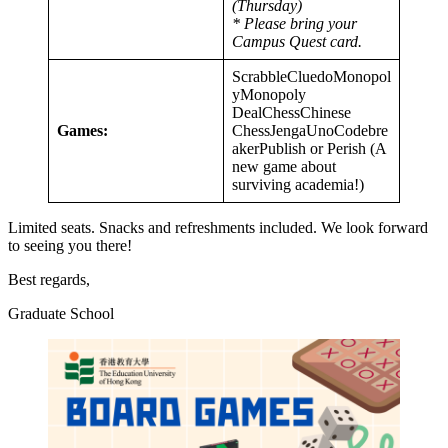
(Thursday)
* Please bring your
Campus Quest card.
ScrabbleCluedoMonopol
yMonopoly
DealChessChinese
Games:
ChessJengaUnoCodebre
akerPublish or Perish (A
new game about
surviving academia!)
Limited seats. Snacks and refreshments included. We look forward
to seeing you there!
Best regards,
Graduate School