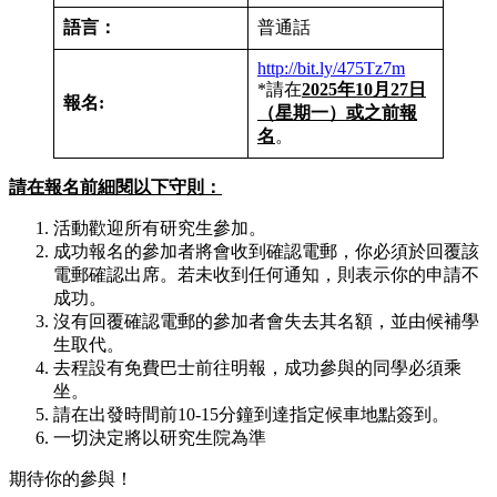
語言：
普通話
http://bit.ly/475Tz7m
*請在
2025年10月27日
報名
:
（星期一）或之前報
名
。
請在報名前細閱以下守則：
活動歡迎所有研究生參加。
成功報名的參加者將會收到確認電郵，你必須於回覆該
電郵確認出席。若未收到任何通知，則表示你的申請不
成功。
沒有回覆確認電郵的參加者會失去其名額，並由候補學
生取代。
去程設有免費巴士前往明報，成功參與的同學必須乘
坐。
請在出發時間前10-15分鐘到達指定候車地點簽到。
一切決定將以研究生院為準
期待你的參與！