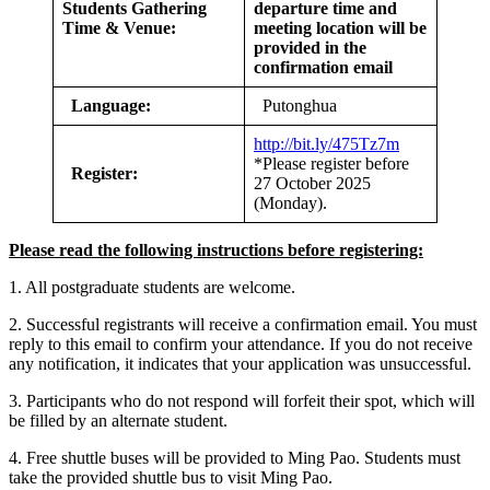
Students Gathering
departure time and
Time & Venue:
meeting location will be
provided in the
confirmation email
Language:
Putonghua
http://bit.ly/475Tz7m
*Please register before
Register:
27 October 2025
(Monday).
Please read the following instructions before registering:
1. All postgraduate students are welcome.
2. Successful registrants will receive a confirmation email. You must
reply to this email to confirm your attendance. If you do not receive
any notification, it indicates that your application was unsuccessful.
3. Participants who do not respond will forfeit their spot, which will
be filled by an alternate student.
4. Free shuttle buses will be provided to Ming Pao. Students must
take the provided shuttle bus to visit Ming Pao.