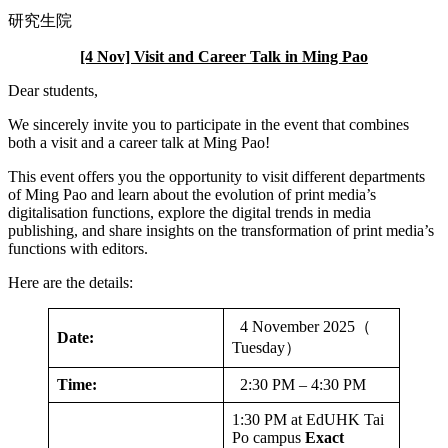
研究生院
[4 Nov] Visit and Career Talk in Ming Pao
Dear students,
We sincerely invite you to participate in the event that combines
both a visit and a career talk at Ming Pao!
This event offers you the opportunity to visit different departments
of Ming Pao and learn about the evolution of print media’s
digitalisation functions, explore the digital trends in media
publishing, and share insights on the transformation of print media’s
functions with editors.
Here are the details:
4 November 2025（
Date:
Tuesday）
Time:
2:30 PM – 4:30 PM
1:30 PM at EdUHK Tai
Po campus
Exact