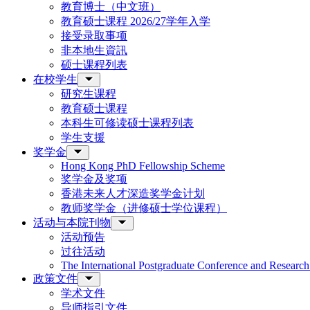
教育博士（中文班）
教育硕士课程 2026/27学年入学
接受录取事项
非本地生資訊
硕士课程列表
在校学生
研究生课程
教育硕士课程
本科生可修读硕士课程列表
学生支援
奖学金
Hong Kong PhD Fellowship Scheme
奖学金及奖项
香港未来人才深造奖学金计划
教师奖学金（进修硕士学位课程）
活动与本院刊物
活动预告
过往活动
The International Postgraduate Conference and Resear
政策文件
学术文件
导师指引文件