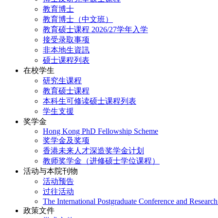
教育博士
教育博士（中文班）
教育硕士课程 2026/27学年入学
接受录取事项
非本地生資訊
硕士课程列表
在校学生
研究生课程
教育硕士课程
本科生可修读硕士课程列表
学生支援
奖学金
Hong Kong PhD Fellowship Scheme
奖学金及奖项
香港未来人才深造奖学金计划
教师奖学金（进修硕士学位课程）
活动与本院刊物
活动预告
过往活动
The International Postgraduate Conference and Resear
政策文件