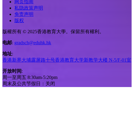
网页指南
私隐政策声明
免责声明
版权
版權所有 © 2025香港教育大學。保留所有權利。
电邮
:
gradsch@eduhk.hk
地址
:
香港新界大埔露屏路十号香港教育大学新教学大楼 N-5/F-01室
开放时间
:
周一至周五 8:30am-5:20pm
周末及公共节假日：关闭