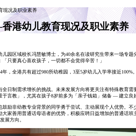
育现况及职业素养
—香港幼儿教育现况及职业素养
园幼儿园区域校长冯慧敏博士，为40余名在读研究生带来一场专
：「只要真心喜欢孩子，一切都不会觉得辛苦！」
4年，全港共有超过980所幼稚园，3至5岁幼儿入学率接近10
与全日制需求增长的挑战。未来发展方向将更关注有特殊教育需
于言教」，尤其在孩子8岁前多为「亲子钱箱」储备 ― 建立
也鼓励非幼教专业背景的同学勇于尝试、主动展现个人优势。不
励大家善用普通话母语者的优势，积极应聘日益增加的普通话班
的发展方向。