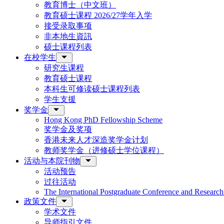
教育博士（中文班）
教育硕士课程 2026/27学年入学
接受录取事项
非本地生資訊
硕士课程列表
在校学生
研究生课程
教育硕士课程
本科生可修读硕士课程列表
学生支援
奖学金
Hong Kong PhD Fellowship Scheme
奖学金及奖项
香港未来人才深造奖学金计划
教师奖学金（进修硕士学位课程）
活动与本院刊物
活动预告
过往活动
The International Postgraduate Conference and Resear
政策文件
学术文件
导师指引文件