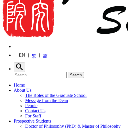
EN
繁
简
Search
Search for:
Search
Home
About Us
The Roles of the Graduate School
Message from the Dean
People
Contact Us
For Staff
Prospective Students
Doctor of Philosophy (PhD) & Master of Philosophy