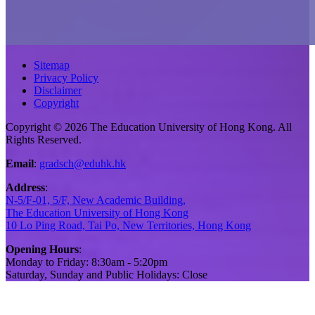
Sitemap
Privacy Policy
Disclaimer
Copyright
Copyright © 2026 The Education University of Hong Kong. All
Rights Reserved.
Email
:
gradsch@eduhk.hk
Address
:
N-5/F-01, 5/F, New Academic Building,
The Education University of Hong Kong
10 Lo Ping Road, Tai Po, New Territories, Hong Kong
Opening Hours
:
Monday to Friday: 8:30am - 5:20pm
Saturday, Sunday and Public Holidays: Close