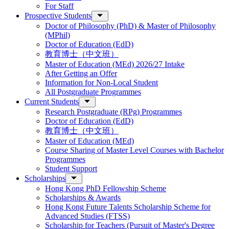
For Staff
Prospective Students
Doctor of Philosophy (PhD) & Master of Philosophy
(MPhil)
Doctor of Education (EdD)
教育博士（中文班）
Master of Education (MEd) 2026/27 Intake
After Getting an Offer
Information for Non-Local Student
All Postgraduate Programmes
Current Students
Research Postgraduate (RPg) Programmes
Doctor of Education (EdD)
教育博士（中文班）
Master of Education (MEd)
Course Sharing of Master Level Courses with Bachelor
Programmes
Student Support
Scholarships
Hong Kong PhD Fellowship Scheme
Scholarships & Awards
Hong Kong Future Talents Scholarship Scheme for
Advanced Studies (FTSS)
Scholarship for Teachers (Pursuit of Master's Degree