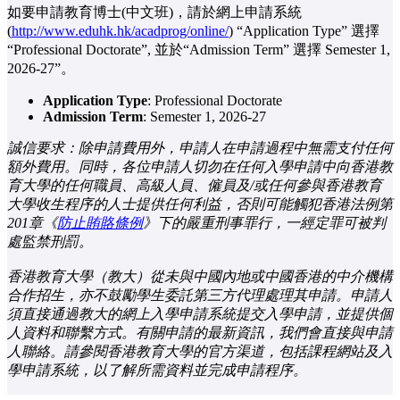
如要申請教育博士(中文班)，請於網上申請系統
(
http://www.eduhk.hk/acadprog/online/
) “Application Type” 選擇
“Professional Doctorate”, 並於“Admission Term” 選擇 Semester 1,
2026-27”。
Application Type
: Professional Doctorate
Admission Term
: Semester 1, 2026-27
誠信要求：除申請費用外，申請人在申請過程中無需支付任何
額外費用。同時，各位申請人切勿在任何入學申請中向香港教
育大學的任何職員、高級人員、僱員及/或任何參與香港教育
大學收生程序的人士提供任何利益，否則可能觸犯香港法例第
201章《
防止賄賂條例
》下的嚴重刑事罪行，一經定罪可被判
處監禁刑罰。
香港教育大學（教大）從未與中國內地或中國香港的中介機構
合作招生，亦不鼓勵學生委託第三方代理處理其申請。申請人
須直接通過教大的網上入學申請系統提交入學申請，並提供個
人資料和聯繫方式。有關申請的最新資訊，我們會直接與申請
人聯絡。請參閱香港教育大學的官方渠道，包括課程網站及入
學申請系統，以了解所需資料並完成申請程序。