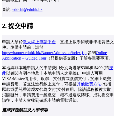
查詢:
eddchi@eduhk.hk
2.
提交申請
申請人須於
教大網上申請平台
，直接上載學術或非學術資歷文
件。準備申請前，請於
https://banner.eduhk.hk/BannerAdmission/index.jsp
參閱
Online
Application – Guided Tour
（只提供英文版）了解各重要事項。
本地與非本地申請人的申請費用分別為港幣$300和 $400 (請
按
此
以參閱有關本地及非本地申請人之定義)。申請人可用
VISA/Master信用卡、銀聯、支付寶或微信支付，於網上繳交
申請費用。若無法進行線上支付，可根據
其他繳費方法
(包括
匯款或委託香港親友代為支付)支付費用。除該課程被教大取
消開辦外，申請費用一經繳交，概不退還或轉移。成功提交申
請後，申請人會收到確認申請的電郵通知。
選擇課程類型及入學學期