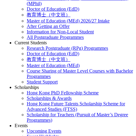
(MPhil)
Doctor of Education (EdD)
教育博士（中文班）
Master of Education (MEd) 2026/27 Intake
After Getting an Offer
Information for Non-Local Student
All Postgraduate Programmes
Current Students
Research Postgraduate (RPg) Programmes
Doctor of Education (EdD)
教育博士（中文班）
Master of Education (MEd)
Course Sharing of Master Level Courses with Bachelor
Programmes
Student Support
Scholarships
Hong Kong PhD Fellowship Scheme
Scholarships & Awards
Hong Kong Future Talents Scholarship Scheme for
Advanced Studies (FTSS)
Scholarship for Teachers (Pursuit of Master’s Degree
Programmes)
Events
Upcoming Events