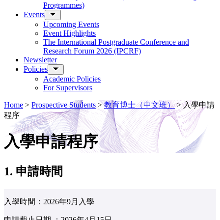
Programmes)
Events
Upcoming Events
Event Highlights
The International Postgraduate Conference and
Research Forum 2026 (IPCRF)
Newsletter
Policies
Academic Policies
For Supervisors
Home
>
Prospective Students
>
教育博士（中文班）
>
入學申請
程序
入學申請程序
1. 申請時間
入學時間：2026年9月入學
申請截止日期 ：2026年4月15日