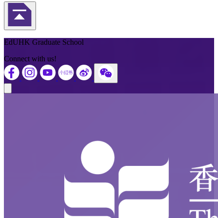
Back to Top
EdUHK Graduate School
Connect with us!
Close modal