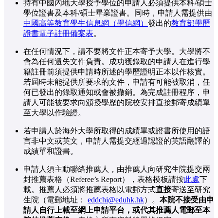
持有中國內地大學授予學位的申請人必須提供本科/碩士
學位證書及本科/碩士畢業證書。同時，申請人需提供由
中國高等教育學生信息網（學信網）
發出的
教育部學歷
證書電子註冊備案表
。
在任何情況下，請不要將文件正本寄予大學。大學將不
會為任何遺失文件負責。成功獲錄取的申請人在進行學
籍註冊前須提供申請時所述的學歷證明正本以作核實。
若屆時未能提供所要求的文件，申請有可能被取消，任
何已發出的錄取通知或會被撤銷。為完成註冊程序，申
請人可能被要求向頒授學歷的院校安排直接郵寄成績單
至大學以作驗證。
若申請人於海外大學所取得的成績單或證書所使用的語
言非中文或英文，申請人需提交經過認證的英語翻譯的
成績單和證書。
申請人須主動聯絡推薦人，由推薦人向研究生院提交兩
封推薦表格（Referee’s Report），表格模板請按
此處
下
載。推薦人必須將推薦表格以電郵方式
直接
寄送至研究
生院（電郵地址：
eddchi@eduhk.hk
）。
本院不接受由申
請人自行上載至網上申請平台，或代其推薦人電郵至本