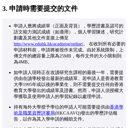
3.
申請時需要提交的文件
申請人應將成績單（正面及背頁），學歷證書及認可的
語文能力測試成績（如適用），個人學習陳述，研究計
劃書及其他文件直接上傳至
http://www.eduhk.hk/acadprog/online/
。 在收到所有必要的
申請材料前，申請將被視作未完成。由於系統限制，上
傳文件的總容量上限為25MB，每件文件的大小限制則
為4MB。
如申請人現時正在攻讀研究生課程的最後一年，需要提
供由在讀學校發出最新的成績單。若申請人是香港教育
大學1995年或以後的畢業生，則不需要提交任何由香港
教育大學發出的成績單及證書。然而，申請人須授權大
學獲取及使用申請人的學習紀錄以處理申請。
持有海外大學授予學位的申請人可能需要提供由
香港學
術及職業資歷評審局
(HKCAAVQ)發出的學歷評估報
告，以作為其入學申請的輔助文件。