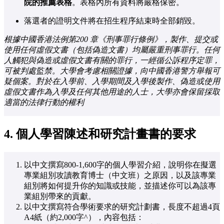
院的推薦表格
。表格內所有資料將嚴格保密。
落選者的證明文件將在招生程序結束時全部銷毀。
根據中國香港法例第200 章《刑事罪行條例》，製作、提交或
使用任何虛假文書（包括偽造文書）均屬嚴重刑事罪行。任何
人觸犯與偽造或虛假文書有關的罪行，一經循公訴程序定罪，
可被判處監禁。大學會考慮相關證據，向中國香港警方舉報可
疑個案。對於在入學前、入學期間及入學後製作、偽造或使用
虛假文書作為入學及任何其他用途的人士，大學亦會保留採取
適當的法律行動的權利
4.
個人學習陳述和研究計畫書的要求
以中文撰寫800-1,600字的個人學習介紹，說明你在擬選
專業組別攻讀教育博士（中文班）之原因，以及該專業
組別將如何提升你的知識或技能，並描述你可以為該專
業組別帶來的貢獻。
以中文撰寫符合學術要求的研究計劃書，長度不超過4頁
A4紙（約2,000字^），內容包括：