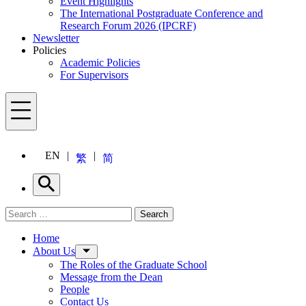
Event Highlights
The International Postgraduate Conference and
Research Forum 2026 (IPCRF)
Newsletter
Policies
Academic Policies
For Supervisors
Menu
EN
繁
简
Search
Search for:
Search
Menu
Home
About Us
The Roles of the Graduate School
Message from the Dean
People
Contact Us