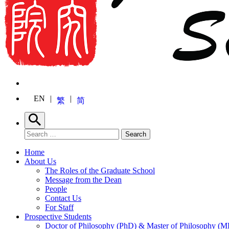
EN
繁
简
Search
Search for:
Search
Home
About Us
The Roles of the Graduate School
Message from the Dean
People
Contact Us
For Staff
Prospective Students
Doctor of Philosophy (PhD) & Master of Philosophy (MP