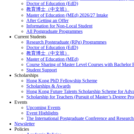
Doctor of Education (EdD)
教育博士（中文班）
Master of Education (MEd) 2026/27 Intake
After Getting an Offer
Information for Non-Local Student
All Postgraduate Programmes
Current Students
Research Postgraduate (RPg) Programmes
Doctor of Education (EdD)
教育博士（中文班）
Master of Education (MEd)
Course Sharing of Master Level Courses with Bachelor
Student Support
Scholarships
Hong Kong PhD Fellowship Scheme
Scholarships & Awards
Hong Kong Future Talents Scholarship Scheme for Adv
Scholarship for Teachers (Pursuit of Master’s Degree P
Events
Upcoming Events
Event Highlights
The International Postgraduate Conference and Resear
Newsletter
Policies