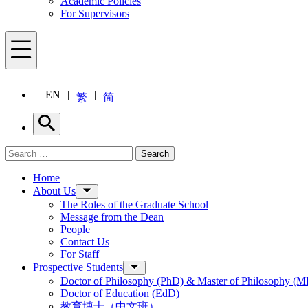
Academic Policies
For Supervisors
Menu
EN
繁
简
Search
Search for:
Search
Menu
Home
About Us
The Roles of the Graduate School
Message from the Dean
People
Contact Us
For Staff
Prospective Students
Doctor of Philosophy (PhD) & Master of Philosophy (MP
Doctor of Education (EdD)
教育博士（中文班）