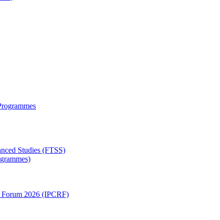
 Programmes
anced Studies (FTSS)
rogrammes)
ch Forum 2026 (IPCRF)