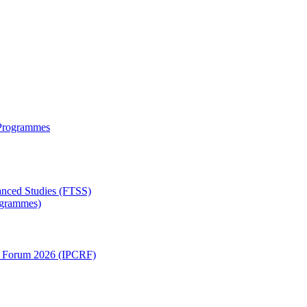
 Programmes
anced Studies (FTSS)
rogrammes)
ch Forum 2026 (IPCRF)