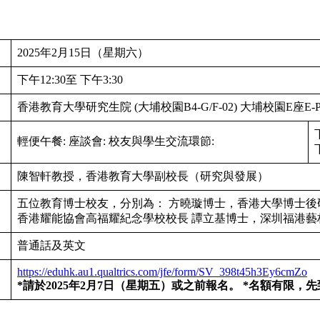
2025年2月15日（星期六）
下午12:30至 下午3:30
香港教育大學研究生院 (大埔校園B4-G/F-02) 大埔校園E座E-P
輕便午餐: 座談會: 校友與學生交流環節:
陳智軒教授，香港教育大學副校長（研究與發展）
五位教育博士校友，分別為： 方曉璇博士，香港大學博士後
香港耀能協會高福耀紀念學校校長 譚立基博士，深圳福港藝
普通話及英文
https://eduhk.au1.qualtrics.com/jfe/form/SV_398t45h3Ey6cmZo
*請於2025年2月7日（星期五）或之前報名。
*名額有限，先