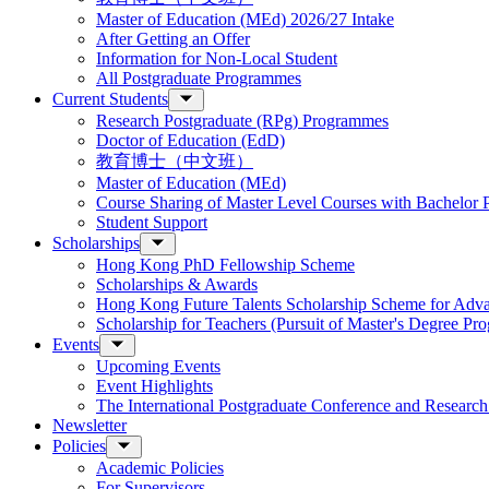
Master of Education (MEd) 2026/27 Intake
After Getting an Offer
Information for Non-Local Student
All Postgraduate Programmes
Current Students
Research Postgraduate (RPg) Programmes
Doctor of Education (EdD)
教育博士（中文班）
Master of Education (MEd)
Course Sharing of Master Level Courses with Bachelor
Student Support
Scholarships
Hong Kong PhD Fellowship Scheme
Scholarships & Awards
Hong Kong Future Talents Scholarship Scheme for Adv
Scholarship for Teachers (Pursuit of Master's Degree P
Events
Upcoming Events
Event Highlights
The International Postgraduate Conference and Resear
Newsletter
Policies
Academic Policies
For Supervisors