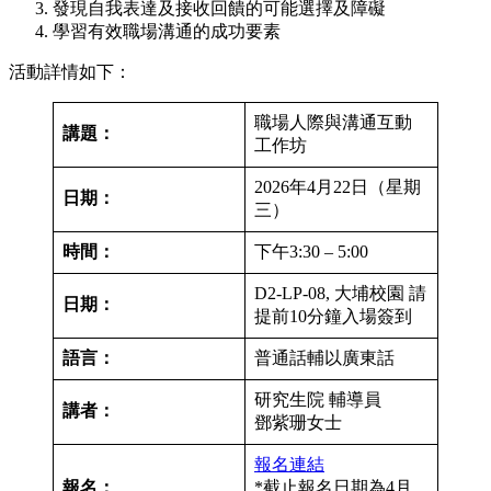
發現自我表達及接收回饋的可能選擇及障礙
學習有效職場溝通的成功要素
活動詳情如下：
職場人際與溝通互動
講題：
工作坊
2026年4月22日（星期
日期：
三）
時間：
下午3:30 – 5:00
D2-LP-08, 大埔校園 請
日期：
提前10分鐘入場簽到
語言：
普通話輔以廣東話
研究生院 輔導員
講者：
鄧紫珊女士
報名連結
報名：
*截止報名日期為4月