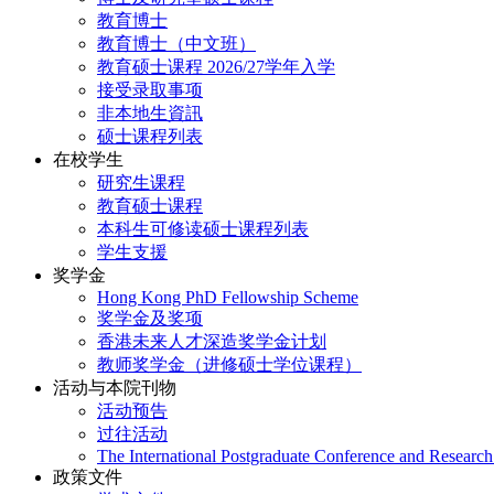
教育博士
教育博士（中文班）
教育硕士课程 2026/27学年入学
接受录取事项
非本地生資訊
硕士课程列表
在校学生
研究生课程
教育硕士课程
本科生可修读硕士课程列表
学生支援
奖学金
Hong Kong PhD Fellowship Scheme
奖学金及奖项
香港未来人才深造奖学金计划
教师奖学金（进修硕士学位课程）
活动与本院刊物
活动预告
过往活动
The International Postgraduate Conference and Resear
政策文件