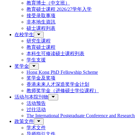
教育博士（中文班）
教育硕士课程 2026/27学年入学
接受录取事项
非本地生資訊
硕士课程列表
在校学生
研究生课程
教育硕士课程
本科生可修读硕士课程列表
学生支援
奖学金
Hong Kong PhD Fellowship Scheme
奖学金及奖项
香港未来人才深造奖学金计划
教师奖学金（进修硕士学位课程）
活动与本院刊物
活动预告
过往活动
The International Postgraduate Conference and Resear
政策文件
学术文件
导师指引文件