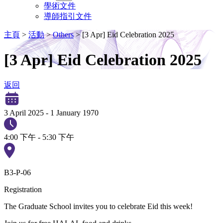
學術文件
導師指引文件
主頁
>
活動
>
Others
>
[3 Apr] Eid Celebration 2025
[3 Apr] Eid Celebration 2025
返回
3 April 2025
-
1 January 1970
4:00 下午 - 5:30 下午
B3-P-06
Registration
The Graduate School invites you to celebrate Eid this week!