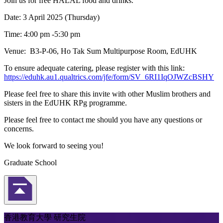
Join us for free HALAL food and drinks.
Date: 3 April 2025 (Thursday)
Time: 4:00 pm -5:30 pm
Venue: B3-P-06, Ho Tak Sum Multipurpose Room, EdUHK
To ensure adequate catering, please register with this link:
https://eduhk.au1.qualtrics.com/jfe/form/SV_6RI1IqOJWZcBSHY
Please feel free to share this invite with other Muslim brothers and
sisters in the EdUHK RPg programme.
Please feel free to contact me should you have any questions or
concerns.
We look forward to seeing you!
Graduate School
返回頁首
香港教育大學 研究生院