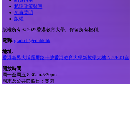
網頁指南
私隱政策聲明
免責聲明
版權
版權所有 © 2025香港教育大學。保留所有權利。
電郵
:
gradsch@eduhk.hk
地址
:
香港新界大埔露屏路十號香港教育大學新教學大樓 N-5/F-01室
開放時間
:
周一至周五 8:30am-5:20pm
周末及公共節假日：關閉