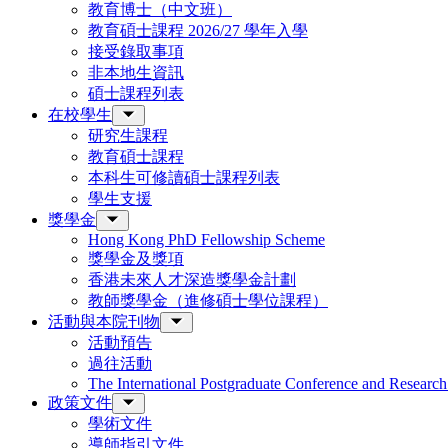
教育博士（中文班）
教育碩士課程 2026/27 學年入學
接受錄取事項
非本地生資訊
碩士課程列表
在校學生
研究生課程
教育碩士課程
本科生可修讀碩士課程列表
學生支援
獎學金
Hong Kong PhD Fellowship Scheme
獎學金及獎項
香港未來人才深造獎學金計劃
教師獎學金（進修碩士學位課程）
活動與本院刊物
活動預告
過往活動
The International Postgraduate Conference and Resear
政策文件
學術文件
導師指引文件