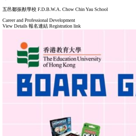
五邑鄒振猷學校 F.D.B.W.A. Chow Chin Yau School
Career and Professional Development
View Details
報名連結 Registration link