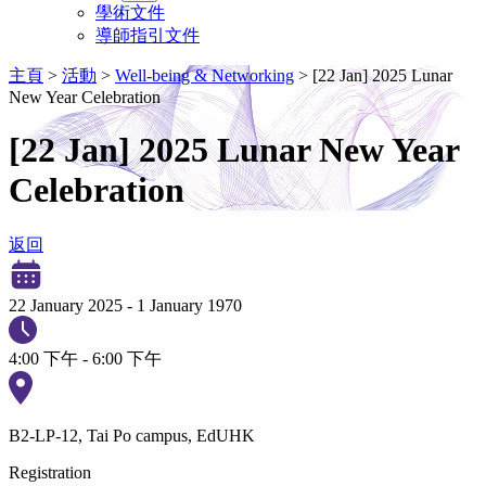
學術文件
導師指引文件
主頁
>
活動
>
Well-being & Networking
>
[22 Jan] 2025 Lunar
New Year Celebration
[22 Jan] 2025 Lunar New Year
Celebration
返回
22 January 2025
-
1 January 1970
4:00 下午 - 6:00 下午
B2-LP-12, Tai Po campus, EdUHK
Registration