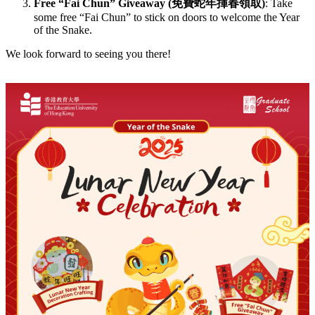
Free “Fai Chun
”
Giveaway (
免費蛇年揮春領取
)
: Take
some free “Fai Chun” to stick on doors to welcome the Year
of the Snake.
We look forward to seeing you there!