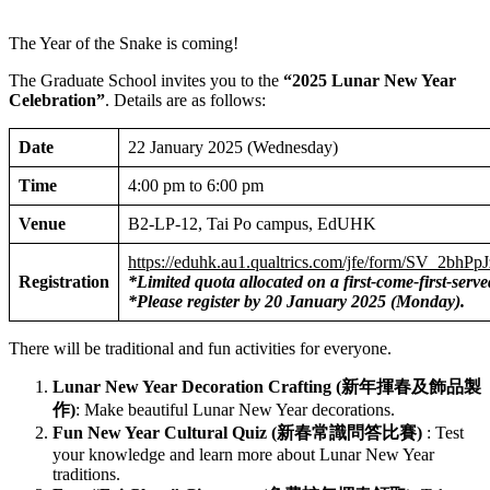
The Year of the Snake is coming!
The Graduate School invites you to the
“2025 Lunar New Year
Celebration”
. Details are as follows:
Date
22 January 2025 (Wednesday)
Time
4:00 pm to 6:00 pm
Venue
B2-LP-12, Tai Po campus, EdUHK
https://eduhk.au1.qualtrics.com/jfe/form/SV_2b
Registration
*Limited quota allocated on a first-come-first-serve
*Please register by 20 January 2025 (Monday).
There will be traditional and fun activities for everyone.
Lunar New Year Decoration Crafting (
新年揮春及飾品製
作
)
: Make beautiful Lunar New Year decorations.
Fun New Year Cultural Quiz (
新春常識問答比賽
)
: Test
your knowledge and learn more about Lunar New Year
traditions.