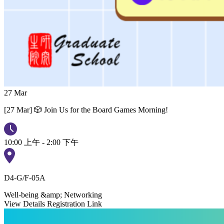
27
Mar
[27 Mar] 🎲 Join Us for the Board Games Morning!
10:00 上午 - 2:00 下午
D4-G/F-05A
Well-being &amp; Networking
View Details
Registration Link