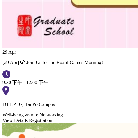
29
Apr
[29 Apr] 🎲 Join Us for the Board Games Morning!
9:30 下午 - 12:00 下午
D1-LP-07, Tai Po Campus
Well-being &amp; Networking
View Details
Registration