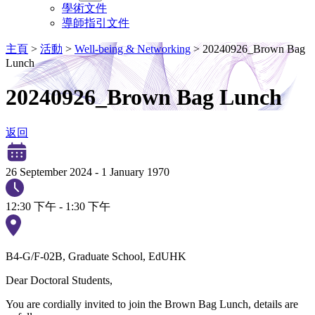
學術文件
導師指引文件
主頁
>
活動
>
Well-being & Networking
>
20240926_Brown Bag
Lunch
20240926_Brown Bag Lunch
返回
26 September 2024
-
1 January 1970
12:30 下午 - 1:30 下午
B4-G/F-02B, Graduate School, EdUHK
Dear Doctoral Students,
You are cordially invited to join the Brown Bag Lunch, details are