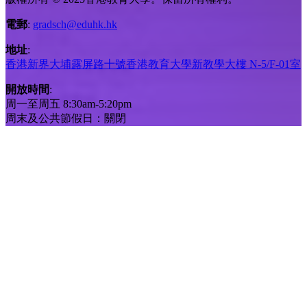
電郵
:
gradsch@eduhk.hk
地址
:
香港新界大埔露屏路十號香港教育大學新教學大樓 N-5/F-01室
開放時間
:
周一至周五 8:30am-5:20pm
周末及公共節假日：關閉