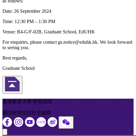
as follows:
Date: 26 September 2024
Time: 12:30 PM – 1:30 PM
Venue: B4-G/F-02B, Graduate School, EdUHK
For enquiries, please contact gs.notice@eduhk.hk. We look forward
to seeing you.
Best regards,
Graduate School
返回頁首
香港教育大學 研究生院
關注研究生院社交媒體