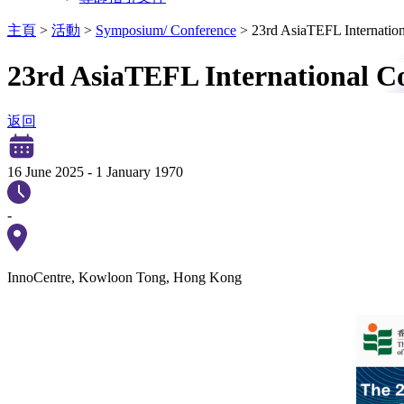
主頁
>
活動
>
Symposium/ Conference
>
23rd AsiaTEFL Internatio
23rd AsiaTEFL International C
返回
16 June 2025
-
1 January 1970
-
InnoCentre, Kowloon Tong, Hong Kong