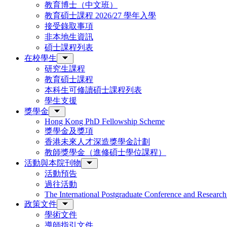
教育博士（中文班）
教育碩士課程 2026/27 學年入學
接受錄取事項
非本地生資訊
碩士課程列表
在校學生
研究生課程
教育碩士課程
本科生可修讀碩士課程列表
學生支援
獎學金
Hong Kong PhD Fellowship Scheme
獎學金及獎項
香港未來人才深造獎學金計劃
教師獎學金（進修碩士學位課程）
活動與本院刊物
活動預告
過往活動
The International Postgraduate Conference and Resear
政策文件
學術文件
導師指引文件