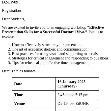
D2-LP-09
Registration
Dear Students,
We are excited to invite you to an engaging workshop
“
Effective
Presentation Skills for a Successful Doctoral Viva.
”
Join us to
explore:
How to effectively structure your presentation
The art of academic rhetoric and communication
Best practices for using visual and supporting materials
Strategies for critical engagement and responding to questions
Tips for rehearsal and effective time management
Details are as follows:
16 January 2025
Date
(Thursday)
Time
3:45 pm to 5:15 pm
Venue
D2-LP-09, EdUHK