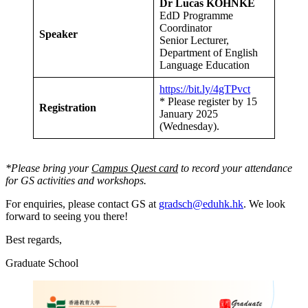
Dr Lucas KOHNKE
EdD Programme
Coordinator
Speaker
Senior Lecturer,
Department of English
Language Education
https://bit.ly/4gTPvct
* Please register by 15
Registration
January 2025
(Wednesday).
*Please bring your
Campus Quest card
to record your attendance
for GS activities and workshops.
For enquiries, please contact GS at
gradsch@eduhk.hk
. We look
forward to seeing you there!
Best regards,
Graduate School