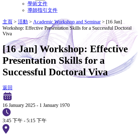
學術文件
導師指引文件
主頁
>
活動
>
Academic Workshop and Seminar
>
[16 Jan]
Workshop: Effective Presentation Skills for a Successful Doctoral
Viva
[16 Jan] Workshop: Effective
Presentation Skills for a
Successful Doctoral Viva
返回
16 January 2025
-
1 January 1970
3:45 下午 - 5:15 下午