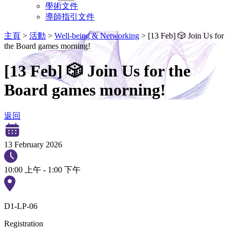
學術文件
導師指引文件
主頁
>
活動
>
Well-being & Networking
>
[13 Feb] 🎲 Join Us for
the Board games morning!
[13 Feb] 🎲 Join Us for the
Board games morning!
返回
13 February 2026
10:00 上午 - 1:00 下午
D1-LP-06
Registration