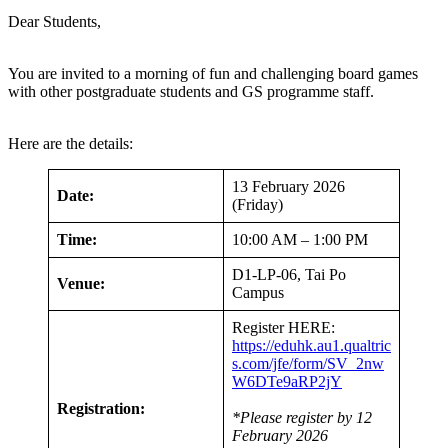
Dear Students,
You are invited to a morning of fun and challenging board games
with other postgraduate students and GS programme staff.
Here are the details:
13 February 2026
Date:
(Friday)
Time:
10:00 AM – 1:00 PM
D1-LP-06, Tai Po
Venue:
Campus
Register HERE:
https://eduhk.au1.qualtric
s.com/jfe/form/SV_2nw
W6DTe9aRP2jY
Registration:
*Please register by 12
February 2026