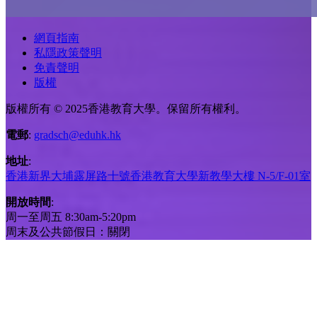
網頁指南
私隱政策聲明
免責聲明
版權
版權所有 © 2025香港教育大學。保留所有權利。
電郵
:
gradsch@eduhk.hk
地址
:
香港新界大埔露屏路十號香港教育大學新教學大樓 N-5/F-01室
開放時間
:
周一至周五 8:30am-5:20pm
周末及公共節假日：關閉