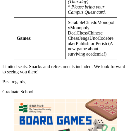
(Thursday)
* Please bring your
Campus Quest card.
ScrabbleCluedoMonopol
yMonopoly
DealChessChinese
Games:
ChessJengaUnoCodebre
akerPublish or Perish (A
new game about
surviving academia!)
Limited seats. Snacks and refreshments included. We look forward
to seeing you there!
Best regards,
Graduate School