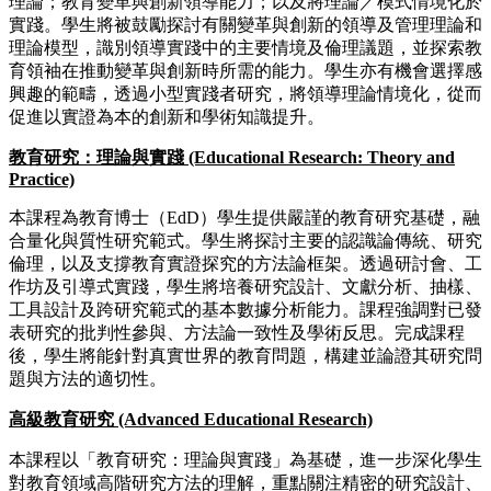
理論；教育變革與創新領導能力；以及將理論／模式情境化於
實踐。學生將被鼓勵探討有關變革與創新的領導及管理理論和
理論模型，識別領導實踐中的主要情境及倫理議題，並探索教
育領袖在推動變革與創新時所需的能力。學生亦有機會選擇感
興趣的範疇，透過小型實踐者研究，將領導理論情境化，從而
促進以實證為本的創新和學術知識提升。
教育研究：理論與實踐 (Educational Research: Theory and
Practice)
本課程為教育博士（EdD）學生提供嚴謹的教育研究基礎，融
合量化與質性研究範式。學生將探討主要的認識論傳統、研究
倫理，以及支撐教育實證探究的方法論框架。透過研討會、工
作坊及引導式實踐，學生將培養研究設計、文獻分析、抽樣、
工具設計及跨研究範式的基本數據分析能力。課程強調對已發
表研究的批判性參與、方法論一致性及學術反思。完成課程
後，學生將能針對真實世界的教育問題，構建並論證其研究問
題與方法的適切性。
高級教育研究 (Advanced Educational Research)
本課程以「教育研究：理論與實踐」為基礎，進一步深化學生
對教育領域高階研究方法的理解，重點關注精密的研究設計、