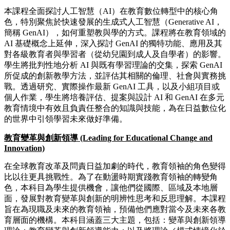
本課程全面探討人工智慧（AI）在教育數位轉型中的核心角
色，特別聚焦於快速發展的生成式人工智慧（Generative AI，
簡稱 GenAI），如何重塑教與學的方式。課程將在教育領域的
AI 基礎概念上延伸，深入探討 GenAI 的獨特功能、應用及其
對各級教育者與學習者（從幼兒園到成人及自學者）的影響。
學生將批判性地分析 AI 與既有學習理論的交集，探索 GenAI
所促成的創新教學方法，並評估其相關的倫理、社會與實務挑
戰。透過研究、實際操作最新 GenAI 工具，以及小組項目或
個人作業，學生將培養評估、提案與設計 AI 和 GenAI 在多元
教育情境中有效且負責任整合的知識與技能，為在日益數位化
的世界中引領學習未來做好準備。
教育變革與創新領導 (Leading for Educational Change and
Innovation)
在全球教育改革及問責日益加劇的時代，教育領袖的角色變得
比以往更具挑戰性。為了在動盪時期實踐教育領袖的轉變角
色，本科目為學生提供機會，讓他們從國際、區域及本地層
面，發展對教育變革與創新的明辨性思考和反思理解。本課程
旨在為現職及未來的教育領袖，預備他們應對當今及未來各教
育層面的機構。本科目涵蓋三大主題，包括：變革與創新領導