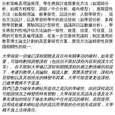
分析策略及理論推理。學生將探討進階量化方法（如迴歸分
析、結構方程模型、調節／中介分析、縱向模型）、進階質性
方法（如紮根理論、敘事探究、話語分析、人類學研究）、混
合方法設計，以及學習科學中的前沿技術（如學習分析、多模
態學習數據、實驗與設計型研究、協議與日誌數據分析）。學
生將批判性地評估方法論的一致性、效度、信度、可信度、詮
釋的可靠性及倫理議題，並進一步完善研究議程，制定適用於
教育博士論文計劃的高質量研究方案，實現方法論精密性與實
踐相關性的統一。
大學保留一切修訂課程開辦及其任何有關事項的權利，如有需
要，可隨時酌情調整課程（包括但不限於課程內容和授課方式
等）。在不限制大學修訂課程和開辦課程的廣泛酌情權的前提
下，考慮到教學人員編制、報讀人數、實際具體安排、課程內
容變動以及其他情況的轉變等因素，大學可能需要更改課程。
已繳學費將不予退還。
我們已盡力確保本網站所提供之資訊的準確性。由於課程資訊
可能因情況之轉變而時有變動，大學保留在其認為合適及在不
事先通知的情況下修改本網站中任何資訊的權利。若因使用、
誤用或依據本網站提供的資訊而導致的任何損失或損害，大學
概不負上法律責任。