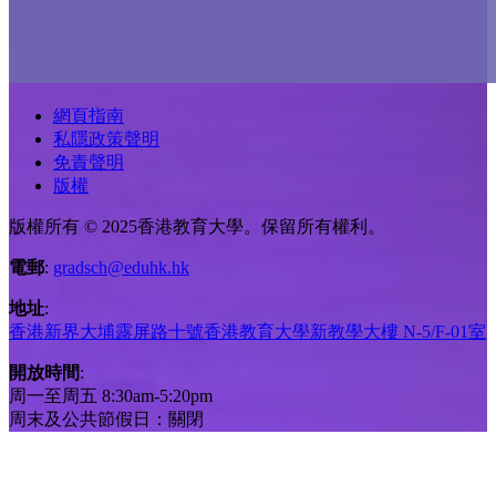
網頁指南
私隱政策聲明
免責聲明
版權
版權所有 © 2025香港教育大學。保留所有權利。
電郵
:
gradsch@eduhk.hk
地址
:
香港新界大埔露屏路十號香港教育大學新教學大樓 N-5/F-01室
開放時間
:
周一至周五 8:30am-5:20pm
周末及公共節假日：關閉