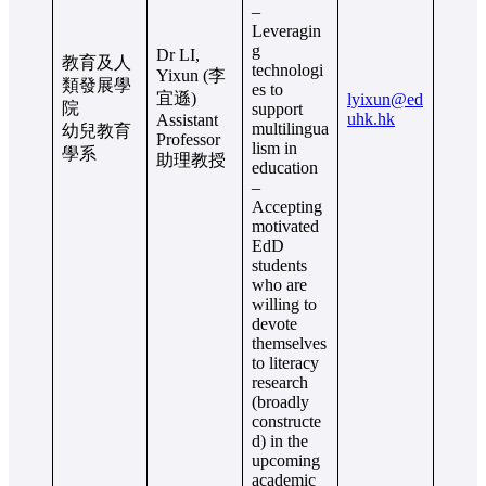
–
Leveragin
g
Dr LI,
教育及人
technologi
Yixun (李
類發展學
es to
宜遜)
lyixun@ed
院
support
uhk.hk
Assistant
multilingua
幼兒教育
Professor
lism in
學系
助理教授
education
–
Accepting
motivated
EdD
students
who are
willing to
devote
themselves
to literacy
research
(broadly
constructe
d) in the
upcoming
academic