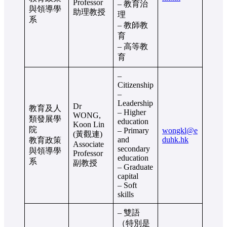
Professor
– 教育治
與領導學
助理教授
理
系
– 教師教
育
– 高等教
育
–
Citizenship
–
Leadership
Dr
教育及人
– Higher
WONG,
類發展學
education
Koon Lin
院
– Primary
wongkl@e
(黃觀連)
and
duhk.hk
教育政策
Associate
secondary
與領導學
Professor
education
系
副教授
– Graduate
capital
– Soft
skills
– 雙語
（特別是