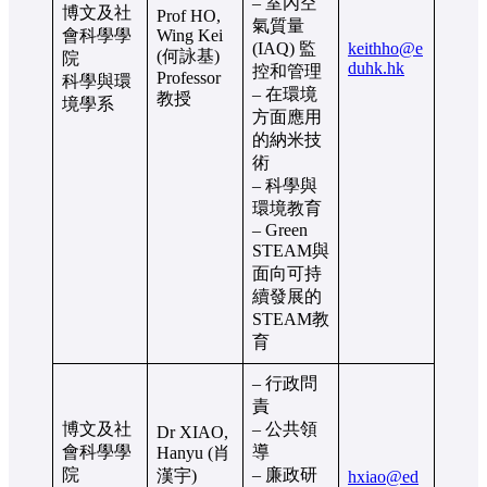
– 室內空
博文及社
Prof HO,
氣質量
會科學學
Wing Kei
(IAQ) 監
keithho@e
(何詠基)
院
duhk.hk
控和管理
Professor
科學與環
– 在環境
教授
境學系
方面應用
的納米技
術
– 科學與
環境教育
– Green
STEAM與
面向可持
續發展的
STEAM教
育
– 行政問
責
博文及社
– 公共領
Dr XIAO,
會科學學
導
Hanyu (肖
院
– 廉政研
漢宇)
hxiao@ed