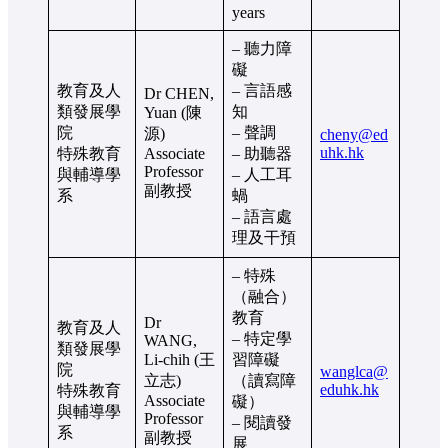
years
– 聽力障
礙
教育及人
– 言語感
Dr CHEN,
類發展學
知
Yuan (陳
院
– 聲調
源)
cheny@ed
uhk.hk
特殊教育
Associate
– 助聽器
Professor
與輔導學
– 人工耳
副教授
系
蝸
– 語言處
理及干預
– 特殊
（融合）
教育
Dr
教育及人
– 特定學
WANG,
類發展學
Li-chih (王
習障礙
院
wanglca@
立志)
（讀寫障
eduhk.hk
特殊教育
Associate
礙）
與輔導學
Professor
– 閱讀發
系
副教授
展