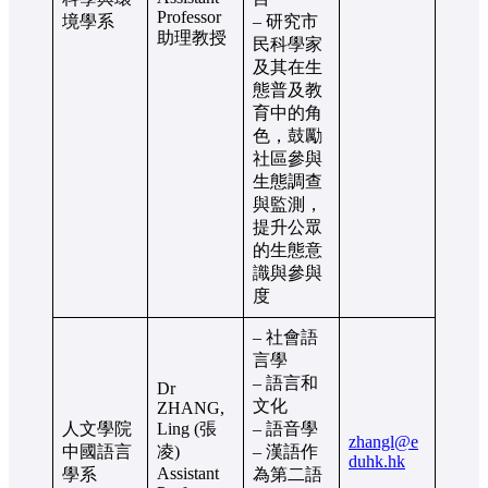
Professor
境學系
– 研究市
助理教授
民科學家
及其在生
態普及教
育中的角
色，鼓勵
社區參與
生態調查
與監測，
提升公眾
的生態意
識與參與
度
– 社會語
言學
– 語言和
Dr
文化
ZHANG,
人文學院
Ling (張
– 語音學
zhangl@e
中國語言
凌)
– 漢語作
duhk.hk
Assistant
學系
為第二語