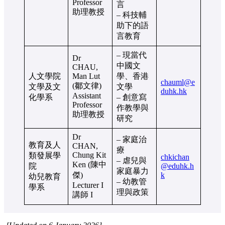
Professor
言
助理教授
– 科技輔
助下的語
言教育
– 現當代
Dr
中國文
CHAU,
人文學院
Man Lut
學、香港
chauml@e
(鄒文律)
文學及文
文學
duhk.hk
Assistant
化學系
– 創意寫
Professor
作教學與
助理教授
研究
Dr
– 家庭治
教育及人
CHAN,
療
Chung Kit
類發展學
chkichan
– 虐兒與
Ken (陳中
院
@eduhk.h
家庭暴力
傑)
k
幼兒教育
– 幼教管
Lecturer I
學系
理與政策
講師 I