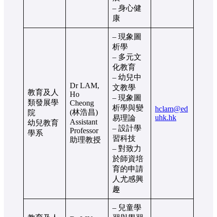
– 身心健
康
– 現象圖
析學
– 多元文
化教育
– 幼兒中
Dr LAM,
文教學
教育及人
Ho
– 現象圖
類發展學
Cheong
析學與變
hclam@ed
(林浩昌)
院
uhk.hk
易理論
Assistant
幼兒教育
– 設計學
Professor
學系
習科技
助理教授
– 對致力
於師資培
育的申請
人尤感興
趣
– 兒童學