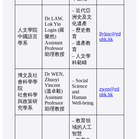
– 近代亞
洲史及文
Dr LAW,
化遺產
Lok Yin
人文學院
Login (羅
– 歷史教
llylaw@ed
中國語言
樂然)
育
uhk.hk
Assistant
學系
– 遺產教
Professor
育
助理教授
– 人文學
科範疇
Dr WEN,
博文及社
Zhuoyi
– Social
會科學學
Vincent
Science
院
zwen@ed
(溫卓毅)
and
uhk.hk
社會科學
Assistant
Human
與政策研
Professor
Well-being
究學系
助理教授
– 教育領
域的人工
智慧