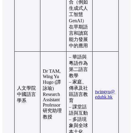
合（例如
生成式人
工智慧
GenAI）
在早期語
言和讀寫
能力發展
中的應用
– 華語與
粵語作為
第二語言
Dr TAM,
教學
Wing Yu
– 家庭、
Hugo (譚
人文學院
傳承及社
詠瑜)
twingyu@
中國語言
Research
區語言教
eduhk.hk
Assistant
學系
育
Professor
– 課堂話
研究助理
語與互動
教授
– 多語現
象與全球
本土化