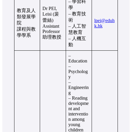
– 學習科
學
Dr PEI,
教育及人
– 教育技
Leisi (裴
類發展學
術
蕾絲)
lpei@eduh
院
k.hk
Assistant
– 人工智
課程與教
Professor
慧教育
學學系
助理教授
– 人機互
動
–
Education
–
Psycholog
y
–
Engineerin
g
– Reading
developme
nt and
interventio
n among
young
children