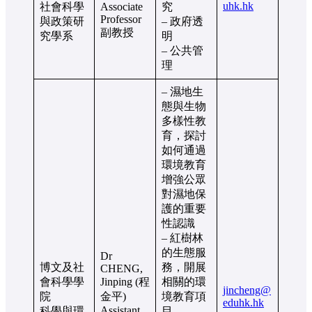
uhk.hk
社會科學
Associate
究
Professor
與政策研
– 政府透
副教授
究學系
明
– 公共管
理
– 濕地生
態與生物
多樣性教
育，探討
如何通過
環境教育
增強公眾
對濕地保
護的重要
性認識
– 紅樹林
的生態服
Dr
博文及社
務，開展
CHENG,
會科學學
Jinping (程
相關的環
jincheng@
院
金平)
境教育項
eduhk.hk
Assistant
科學與環
目