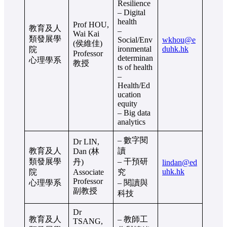
Resilience
– Digital
health
Prof HOU,
教育及人
–
Wai Kai
類發展學
Social/Env
wkhou@
e
(侯維佳)
ironmental
duhk
.hk
院
Professor
determinan
心理學系
教授
ts of health
–
Health/Ed
ucation
equity
– Big data
analytics
– 數字閱
Dr LIN,
教育及人
讀
Dan (林
類發展學
– 干預研
丹)
lindan@ed
uhk.hk
院
Associate
究
Professor
心理學系
– 閱讀與
副教授
科技
Dr
教育及人
– 教師工
TSANG,