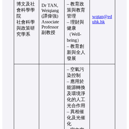
博文及社
– 教育政
Dr TAN,
會科學學
策與教育
Weiqiang
院
(譚偉強)
管理
wqtan@ed
Associate
uhk.hk
社會科學
– 理財與
Professor
與政策研
健康
副教授
究學系
（Well-
being）
– 教育創
新與全人
發展
– 空氣污
染控制
– 應用於
能源轉換
及環境淨
化的人工
光合作用
– 異相催
化及光催
化