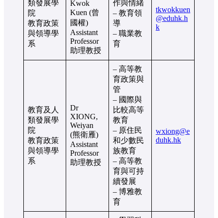
類發展學
作與情緒
Kwok
tkwokkuen
Kuen (曾
院
– 教育領
@eduhk.h
國權)
教育政策
導
k
Assistant
與領導學
– 職業教
Professor
系
育
助理教授
– 高等教
育政策與
管
– 國際與
Dr
教育及人
比較高等
XIONG,
類發展學
教育
Weiyan
院
– 原住民
wxiong@e
(熊衛雁)
duhk.hk
教育政策
和少數民
Assistant
與領導學
族教育
Professor
系
– 高等教
助理教授
育與可持
續發展
– 博雅教
育