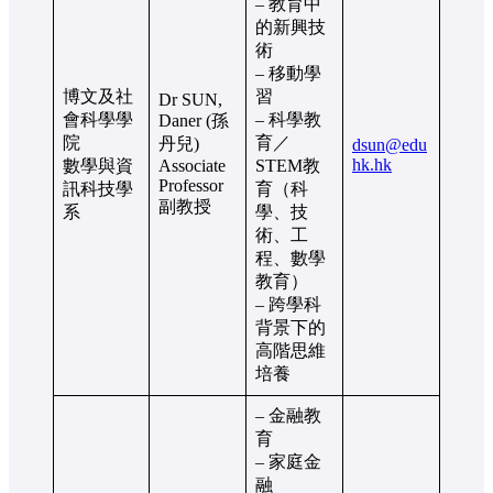
– 教育中
的新興技
術
– 移動學
博文及社
習
Dr SUN,
會科學學
– 科學教
Daner (孫
院
育／
丹兒)
dsun@edu
hk.hk
數學與資
Associate
STEM教
Professor
訊科技學
育（科
副教授
系
學、技
術、工
程、數學
教育）
– 跨學科
背景下的
高階思維
培養
– 金融教
育
– 家庭金
融