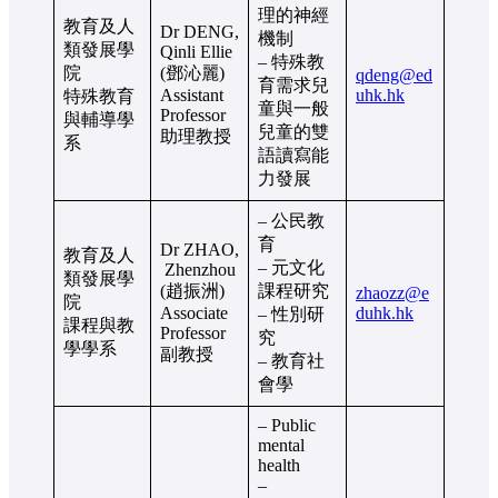
理的神經
教育及人
Dr DENG,
機制
類發展學
Qinli Ellie
– 特殊教
院
(鄧沁麗)
qdeng@ed
育需求兒
Assistant
uhk.hk
特殊教育
童與一般
Professor
與輔導學
兒童的雙
助理教授
系
語讀寫能
力發展
– 公民教
育
Dr ZHAO,
教育及人
– 元文化
Zhenzhou
類發展學
(趙振洲)
課程研究
zhaozz@e
院
Associate
duhk.hk
– 性別研
課程與教
Professor
究
學學系
副教授
– 教育社
會學
– Public
mental
health
–