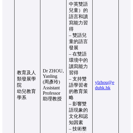
中英雙語
兒童）的
語言和讀
寫能力習
得
– 雙語兒
童的語言
發展
– 在雙語
環境中的
讀寫能力
Dr ZHOU,
教育及人
習得
Yanling
類發展學
– 支持雙
(周彥玲)
ylzhou@e
院
語學習者
Assistant
duhk.hk
幼兒教育
的教育策
Professor
學系
略
助理教授
– 影響雙
語現象的
文化和認
知因素
– 技術整