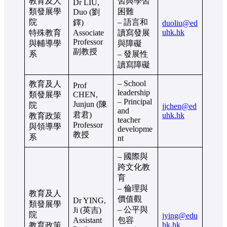
教育及人
習與學習
Dr LIU,
類發展學
困難
Duo (劉
院
– 語言和
鐸)
duoliu@ed
uhk.hk
特殊教育
Associate
讀寫發展
Professor
與輔導學
與障礙
副教授
系
– 發展性
讀寫障礙
– School
教育及人
Prof
leadership
類發展學
CHEN,
– Principal
Junjun (陳
院
jjchen@ed
and
君君)
uhk.hk
教育政策
teacher
Professor
與領導學
developme
教授
系
nt
– 國際與
跨文化教
育
– 倫理與
教育及人
價值觀
Dr YING,
類發展學
– 公平與
Ji (英吉)
院
jying@
edu
Assistant
包容
hk
.hk
教育政策