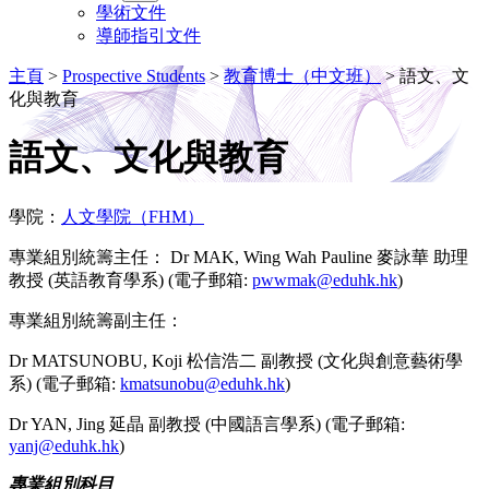
學術文件
導師指引文件
主頁
>
Prospective Students
>
教育博士（中文班）
>
語文、文
化與教育
語文、文化與教育
學院：
人文學院（FHM）
專業組別統籌主任： Dr MAK, Wing Wah Pauline 麥詠華 助理
教授 (英語教育學系) (電子郵箱:
pwwmak@eduhk.hk
)
專業組別統籌副主任：
Dr MATSUNOBU, Koji 松信浩二 副教授 (文化與創意藝術學
系) (電子郵箱:
kmatsunobu@eduhk.hk
)
Dr YAN, Jing 延晶 副教授 (中國語言學系) (電子郵箱:
yanj@eduhk.hk
)
專業組別科目