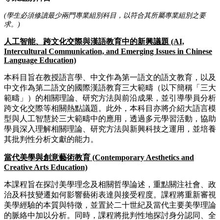
(學生必須修讀最少兩門專業組別科目，以符合其所屬專業組別之要
求。)
人工智能、跨文化交際與漢語教育中的新興議題 (AI,
Intercultural Communication, and Emerging Issues in Chinese
Language Education)
本科目旨在教授語言學、中文作為第一語文的語文教育，以及
中文作為第二語文的國際漢語教育三大範疇（以下簡稱「三大
範疇」）的相關理論、研究方法與前沿成果，並引導學員分析
跨文化交際等相關熱點議題。此外，本科目亦將介紹大語言模
型與人工智慧於三大範疇中的應用，透過多元學習活動，協助
學員深入理解相關理論、研究方法與新興科技之運用，並培養
其批判性分析文獻的能力。
當代美學與創意藝術教育 (Contemporary Aesthetics and
Creative Arts Education)
本課程旨在探討美學理念及相關哲學論述，重點關注社會、政
治及科技變遷如何影響藝術表達與接受程度。課程將重新審視
美學經驗的本質與特徵，並置於二十世紀及當代主要美學理論
的脈絡中加以分析。同時，課程將批判性地探討身分認同、全