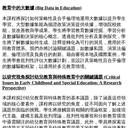
教育中的大數據 (Big Data in Education)
本課程將探討如何策略性及合乎倫理地運用大數據以提升學生
學習。大型數據集能為循證政策決策提供依據，增強院校效
能，並改善教與學成果。學生將學習教育數據挖掘、學習分析
及數據驅動決策的核心概念。透過批判性分析及案例探究，學
生將了解數據如何生成、詮釋並轉化為可行的洞見，應用於不
同教育體系。我們亦將討論關鍵議題，如數據私隱、演算法偏
差、倫理治理及負責任的創新。藉由審視本地及國際案例，學
生將學會批判性評估大數據計劃，並設計具策略性且合乎倫理
的數據驅動框架，以適用於多元教育情境。
以研究視角探討幼兒教育與特殊教育中的關鍵議題 (Critical
Issues in Early Childhood and Special Education: A Research
Perspective)
本課程探討幼兒教育與特殊教育的基本議題，除了涵蓋這些領
域的核心要素外，課程將以研究的角度，從不同面向了解上述
議題所面臨的挑戰。學生將接觸當前相關的理論框架，如後現
代主義、建構主義及批判理論，批判性地審視和分析教育環境
中亟需關注的幼兒教育與特殊教育議題。此外，學員將探索這
些議題在不同幼兒教育及特殊教育背景下的影響，藉此培養對