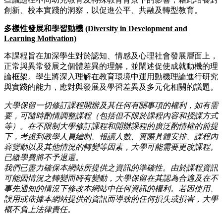
創新、校本實踐的洞察，以促進公平、共融及轉型教育。
多樣性發展和學習動機 (Diversity in Development and
Learning Motivation)
本課程旨在加深學生對於認知、情感及心理社會發展層面上，
正常與異常發展之個體差異的理解，並闡述促使成就動機的理
論框架。學生將深入理解在教育環境中運用動機理論進行研究
與實踐的能力，應對與發展及學習差異及多元化相關的議題。
大學保留一切修訂課程開辦及其任何有關事項的權利，如有需
要，可隨時酌情調整課程（包括但不限於課程內容和授課方式
等）。在不限制大學修訂課程和開辦課程的廣泛酌情權的前提
下，考慮到教學人員編制、報讀人數、實際具體安排、課程內
容變動以及其他情況的轉變等因素，大學可能需要更改課程。
已繳學費將不予退還。
我們已盡力確保本網站所提供之資訊的準確性。由於課程資訊
可能因情況之轉變而時有變動，大學保留在其認為合適及在不
事先通知的情況下修改本網站中任何資訊的權利。若因使用、
誤用或依據本網站提供的資訊而導致的任何損失或損害，大學
概不負上法律責任。