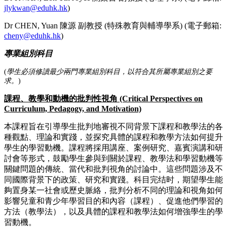
jlykwan@eduhk.hk
)
Dr CHEN, Yuan 陳源 副教授 (特殊教育與輔導學系) (電子郵箱:
cheny@eduhk.hk
)
專業組別科目
(
學生必須修讀最少兩門專業組別科目，以符合其所屬專業組別之要
求。
)
課程、教學和動機的批判性視角 (Critical Perspectives on
Curriculum, Pedagogy, and Motivation)
本課程旨在引導學生批判地審視不同背景下課程和教學法的各
種觀點、理論和實踐，並探究具體的課程和教學方法如何提升
學生的學習動機。課程將採用講座、案例研究、嘉賓演講和研
討會等形式，鼓勵學生參與到關於課程、教學法和學習動機等
關鍵問題的傳統、當代和批判視角的討論中。這些問題涉及不
同國際背景下的政策、研究和實踐。科目完结时，期望學生能
夠置身某一社會或歷史脈絡，批判分析不同的理論和視角如何
影響兒童和青少年學習目的和內容（課程）、促進他們學習的
方法（教學法），以及具體的課程和教學法如何增強學生的學
習動機。