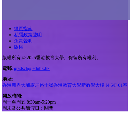
網頁指南
私隱政策聲明
免責聲明
版權
版權所有 © 2025香港教育大學。保留所有權利。
電郵
:
gradsch@eduhk.hk
地址
:
香港新界大埔露屏路十號香港教育大學新教學大樓 N-5/F-01室
開放時間
:
周一至周五 8:30am-5:20pm
周末及公共節假日：關閉