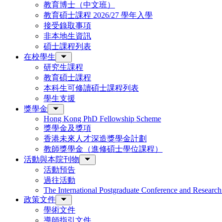
教育博士（中文班）
教育碩士課程 2026/27 學年入學
接受錄取事項
非本地生資訊
碩士課程列表
在校學生
研究生課程
教育碩士課程
本科生可修讀碩士課程列表
學生支援
獎學金
Hong Kong PhD Fellowship Scheme
獎學金及獎項
香港未來人才深造獎學金計劃
教師獎學金（進修碩士學位課程）
活動與本院刊物
活動預告
過往活動
The International Postgraduate Conference and Resear
政策文件
學術文件
導師指引文件