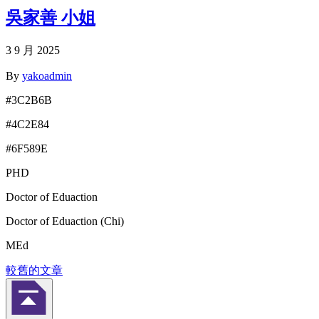
吳家善 小姐
3 9 月 2025
By
yakoadmin
#3C2B6B
#4C2E84
#6F589E
PHD
Doctor of Eduaction
Doctor of Eduaction (Chi)
MEd
較舊的文章
文
章