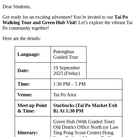
Dear Students,
Get ready for an exciting adventure! You’re invited to our
Tai Po
Walking Tour and Green Hub Visit
! Let’s explore the vibrant Tai
Po community together!
Here are the details:
Putonghua
Language:
Guided Tour
19 September
Date:
2025 (Friday)
Time:
1:30 PM – 5 PM
Venue:
Tai Po Area
Meet up Point
Starbucks (Tai Po Market Exit
& Time:
B)
At 1:30 PM
Green Hub (With Guided Tour)
Old District Office North (or Law
Itinerary:
Ting Pong Scout Centre) Hong