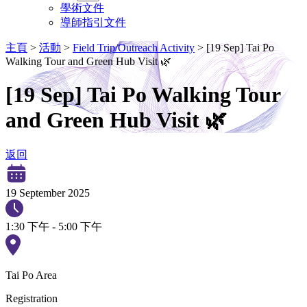
學術文件
導師指引文件
主頁
>
活動
>
Field Trip/Outreach Activity
>
[19 Sep] Tai Po
Walking Tour and Green Hub Visit 🌿
[19 Sep] Tai Po Walking Tour
and Green Hub Visit 🌿
返回
19 September 2025
1:30 下午 - 5:00 下午
Tai Po Area
Registration