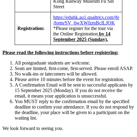
Kong Railway Museum Fu Sin
Street
https://eduhk.au1.qualtrics.com/jfe
/form/SV_6wXWfzrnBcILJOK
Registration:
*Please register for the tour via
the Online Registration
by 14
September 2025 (Sunday).
Please read the following instructions before registering:
All postgraduate students are welcome.
Seats are limited, first-come, first-served. Please enroll ASAP.
No walk-ins or latecomers will be allowed.
Please arrive 10 minutes before the event for registration.
A Confirmation Email will be sent to successful applicants by
15 September 2025 (Monday). If you do not receive the
email, it means your application is unsuccessful.
You MUST reply to the confirmation email by the specified
deadline to confirm your attendance. If you do not respond by
the deadline, your place will be given to a participant on the
waiting list.
We look forward to seeing you.