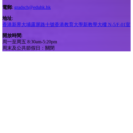
電郵
:
gradsch@eduhk.hk
地址
:
香港新界大埔露屏路十號香港教育大學新教學大樓 N-5/F-01室
開放時間
:
周一至周五 8:30am-5:20pm
周末及公共節假日：關閉