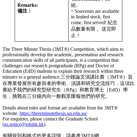
Remarks:
組。
備注：
^ Souvenirs are available
in limited stock, first
come, first served! 紀念
品數量有限， 送完即
止！
The Three Minute Thesis (3MT®) Competition, which aims to
professionally develop the academic, presentation and research
communication skills of all participants, is a competition that
challenges our research postgraduate (RPg) and Doctor of
Education (EdD) students to explain their research within three
minutes to a general audience.三分鐘論文演講比賽（3MT®）旨
在專業發展所有參與者的學術、演講和研究交流技巧，這項比
賽給予我們的研究型研究生（RPg）和教育博士（EdD）學
生，挑戰在三分鐘內向一般觀眾匯報他們的研究。
Details about rules and format are available from the 3MT®
website.
https://threeminutethesis.uq.edu.au/
For enquiries, please contact the Graduate School
(
gs.notice@eduhk.hk
).
有關規則和格式的更多詳情，請參考3MT®網