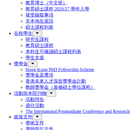
教育博士（中文班）
教育碩士課程 2026/27 學年入學
接受錄取事項
非本地生資訊
碩士課程列表
在校學生
研究生課程
教育碩士課程
本科生可修讀碩士課程列表
學生支援
獎學金
Hong Kong PhD Fellowship Scheme
獎學金及獎項
香港未來人才深造獎學金計劃
教師獎學金（進修碩士學位課程）
活動與本院刊物
活動預告
過往活動
The International Postgraduate Conference and Resear
政策文件
學術文件
導師指引文件