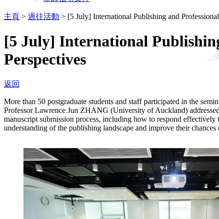
主頁
>
過往活動
>
[5 July] International Publishing and Profession
[5 July] International Publishi
Perspectives
返回
More than 50 postgraduate students and staff participated in the sem
Professor Lawrence Jun ZHANG (University of Auckland) addressed the 
manuscript submission process, including how to respond effectively t
understanding of the publishing landscape and improve their chances o