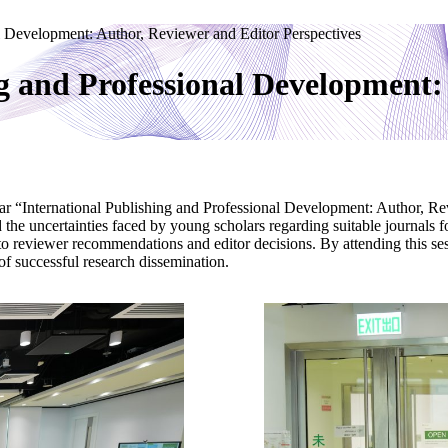
al Development: Author, Reviewer and Editor Perspectives
ng and Professional Development
inar “International Publishing and Professional Development: Author, R
uncertainties faced by young scholars regarding suitable journals for 
o reviewer recommendations and editor decisions. By attending this sess
f successful research dissemination.