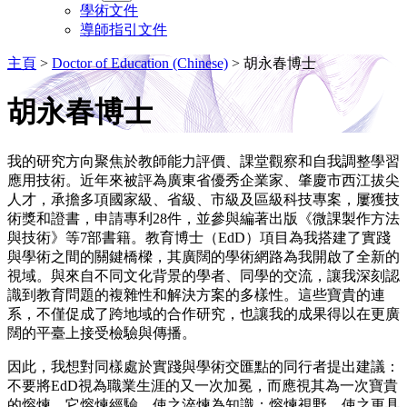
學術文件
導師指引文件
主頁
>
Doctor of Education (Chinese)
>
胡永春博士
胡永春博士
我的研究方向聚焦於教師能力評價、課堂觀察和自我調整學習
應用技術。近年來被評為廣東省優秀企業家、肇慶市西江拔尖
人才，承擔多項國家級、省級、市級及區級科技專案，屢獲技
術獎和證書，申請專利28件，並參與編著出版《微課製作方法
與技術》等7部書籍。教育博士（EdD）項目為我搭建了實踐
與學術之間的關鍵橋樑，其廣闊的學術網路為我開啟了全新的
視域。與來自不同文化背景的學者、同學的交流，讓我深刻認
識到教育問題的複雜性和解決方案的多樣性。這些寶貴的連
系，不僅促成了跨地域的合作研究，也讓我的成果得以在更廣
闊的平臺上接受檢驗與傳播。
因此，我想對同樣處於實踐與學術交匯點的同行者提出建議：
不要將EdD視為職業生涯的又一次加冕，而應視其為一次寶貴
的熔煉。它熔煉經驗，使之淬煉為知識；熔煉視野，使之更具