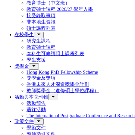
教育博士（中文班）
教育碩士課程 2026/27 學年入學
接受錄取事項
非本地生資訊
碩士課程列表
在校學生
研究生課程
教育碩士課程
本科生可修讀碩士課程列表
學生支援
獎學金
Hong Kong PhD Fellowship Scheme
獎學金及獎項
香港未來人才深造獎學金計劃
教師獎學金（進修碩士學位課程）
活動與本院刊物
活動預告
過往活動
The International Postgraduate Conference and Resear
政策文件
學術文件
導師指引文件