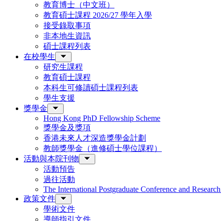
教育博士（中文班）
教育碩士課程 2026/27 學年入學
接受錄取事項
非本地生資訊
碩士課程列表
在校學生
研究生課程
教育碩士課程
本科生可修讀碩士課程列表
學生支援
獎學金
Hong Kong PhD Fellowship Scheme
獎學金及獎項
香港未來人才深造獎學金計劃
教師獎學金（進修碩士學位課程）
活動與本院刊物
活動預告
過往活動
The International Postgraduate Conference and Resear
政策文件
學術文件
導師指引文件